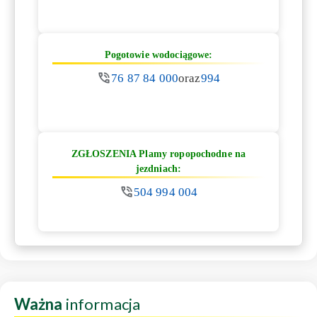
Pogotowie wodociągowe:
76 87 84 000
oraz
994
ZGŁOSZENIA Plamy ropopochodne na
jezdniach:
504 994 004
Ważna
informacja