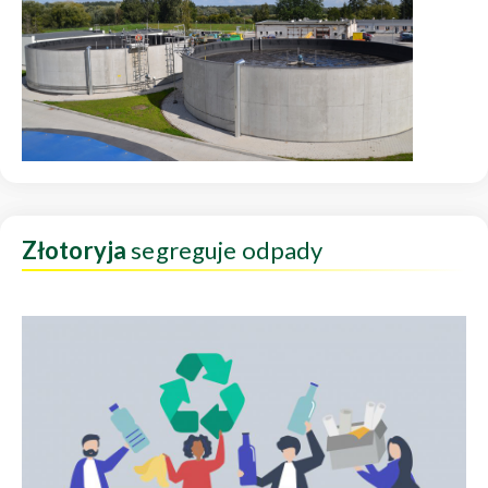
Złotoryja
segreguje odpady