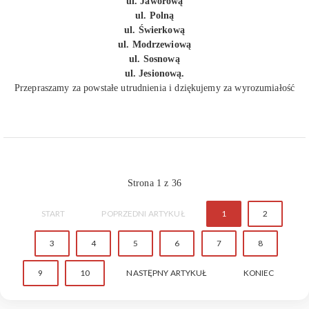
ul. Jaworową
ul. Polną
ul. Świerkową
ul. Modrzewiową
ul. Sosnową
ul. Jesionową.
Przepraszamy za powstałe utrudnienia i dziękujemy za wyrozumiałość
Strona 1 z 36
START
POPRZEDNI ARTYKUŁ
1
2
3
4
5
6
7
8
9
10
NASTĘPNY ARTYKUŁ
KONIEC