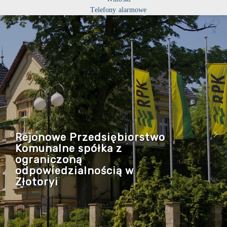
Telefony alarmowe
Rejonowe Przedsiębiorstwo
Komunalne spółka z
ograniczoną
odpowiedzialnością w
Złotoryi