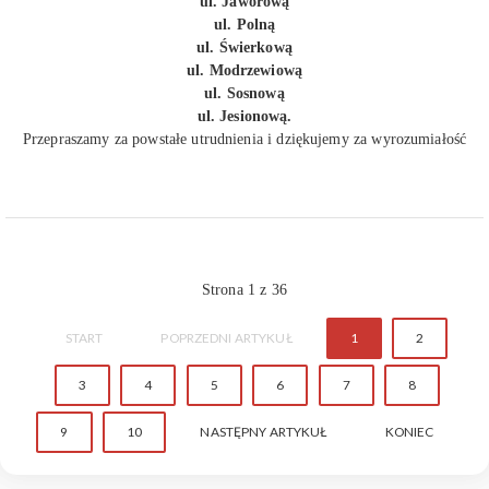
ul. Jaworową
ul. Polną
ul. Świerkową
ul. Modrzewiową
ul. Sosnową
ul. Jesionową.
Przepraszamy za powstałe utrudnienia i dziękujemy za wyrozumiałość
Strona 1 z 36
START
POPRZEDNI ARTYKUŁ
1
2
3
4
5
6
7
8
9
10
NASTĘPNY ARTYKUŁ
KONIEC