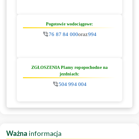
Pogotowie wodociągowe:
76 87 84 000
oraz
994
ZGŁOSZENIA Plamy ropopochodne na
jezdniach:
504 994 004
Ważna
informacja