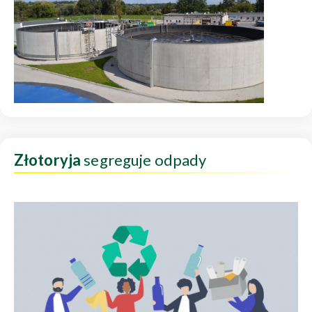
Złotoryja
segreguje odpady