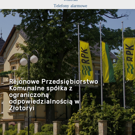
Telefony alarmowe
Rejonowe Przedsiębiorstwo
Komunalne spółka z
ograniczoną
odpowiedzialnością w
Złotoryi