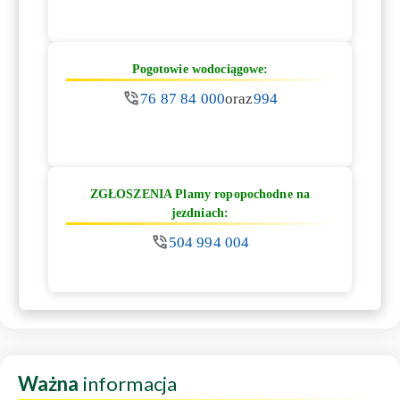
Pogotowie wodociągowe:
76 87 84 000
oraz
994
ZGŁOSZENIA Plamy ropopochodne na
jezdniach:
504 994 004
Ważna
informacja