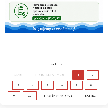
Strona 1 z 36
START
POPRZEDNI ARTYKUŁ
1
2
3
4
5
6
7
8
9
10
NASTĘPNY ARTYKUŁ
KONIEC