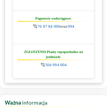
Pogotowie wodociągowe:
76 87 84 000
oraz
994
ZGŁOSZENIA Plamy ropopochodne na
jezdniach:
504 994 004
Ważna
informacja