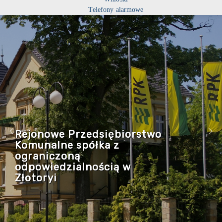
Telefony alarmowe
Rejonowe Przedsiębiorstwo
Komunalne spółka z
ograniczoną
odpowiedzialnością w
Złotoryi