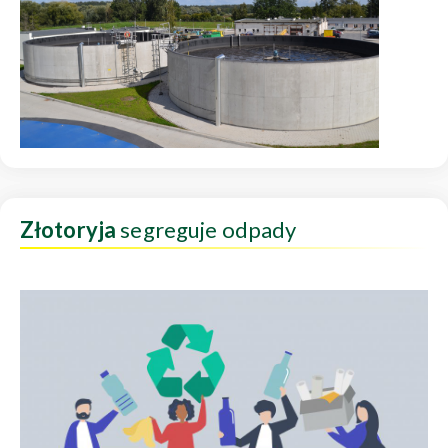
Złotoryja
segreguje odpady