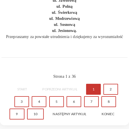
ul. Jaworową
ul. Polną
ul. Świerkową
ul. Modrzewiową
ul. Sosnową
ul. Jesionową.
Przepraszamy za powstałe utrudnienia i dziękujemy za wyrozumiałość
Strona 1 z 36
START
POPRZEDNI ARTYKUŁ
1
2
3
4
5
6
7
8
9
10
NASTĘPNY ARTYKUŁ
KONIEC