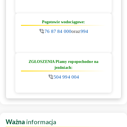
Pogotowie wodociągowe:
76 87 84 000
oraz
994
ZGŁOSZENIA Plamy ropopochodne na
jezdniach:
504 994 004
Ważna
informacja