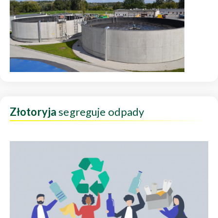
Złotoryja
segreguje odpady