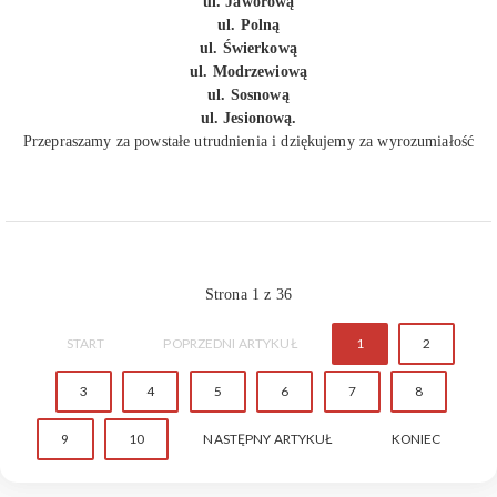
ul. Jaworową
ul. Polną
ul. Świerkową
ul. Modrzewiową
ul. Sosnową
ul. Jesionową.
Przepraszamy za powstałe utrudnienia i dziękujemy za wyrozumiałość
Strona 1 z 36
START
POPRZEDNI ARTYKUŁ
1
2
3
4
5
6
7
8
9
10
NASTĘPNY ARTYKUŁ
KONIEC