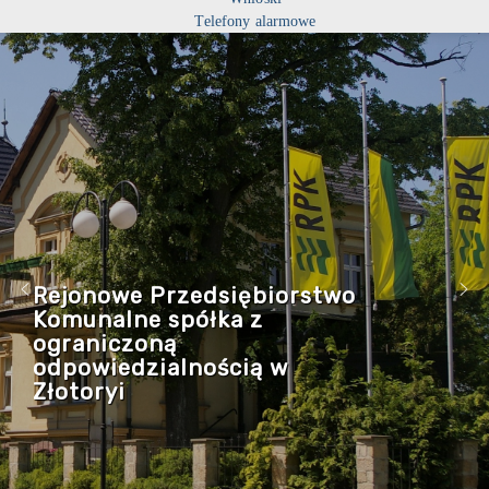
Telefony alarmowe
Rejonowe Przedsiębiorstwo
Komunalne spółka z
ograniczoną
odpowiedzialnością w
Złotoryi