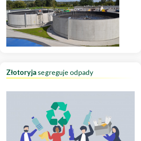
Złotoryja
segreguje odpady