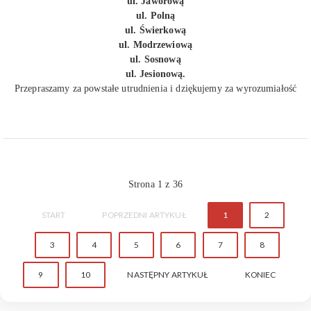
ul. Jaworową
ul. Polną
ul. Świerkową
ul. Modrzewiową
ul. Sosnową
ul. Jesionową.
Przepraszamy za powstałe utrudnienia i dziękujemy za wyrozumiałość
Strona 1 z 36
START
POPRZEDNI ARTYKUŁ
1
2
3
4
5
6
7
8
9
10
NASTĘPNY ARTYKUŁ
KONIEC