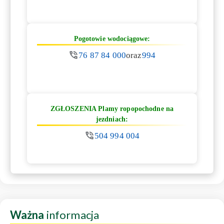
Pogotowie wodociągowe:
76 87 84 000
oraz
994
ZGŁOSZENIA Plamy ropopochodne na
jezdniach:
504 994 004
Ważna
informacja