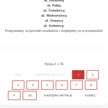
ul. Jaworową
ul. Polną
ul. Świerkową
ul. Modrzewiową
ul. Sosnową
ul. Jesionową.
Przepraszamy za powstałe utrudnienia i dziękujemy za wyrozumiałość
Strona 1 z 36
START
POPRZEDNI ARTYKUŁ
1
2
3
4
5
6
7
8
9
10
NASTĘPNY ARTYKUŁ
KONIEC