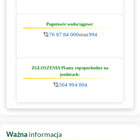
Pogotowie wodociągowe:
76 87 84 000
oraz
994
ZGŁOSZENIA Plamy ropopochodne na
jezdniach:
504 994 004
Ważna
informacja