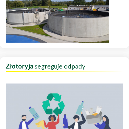
Złotoryja
segreguje odpady