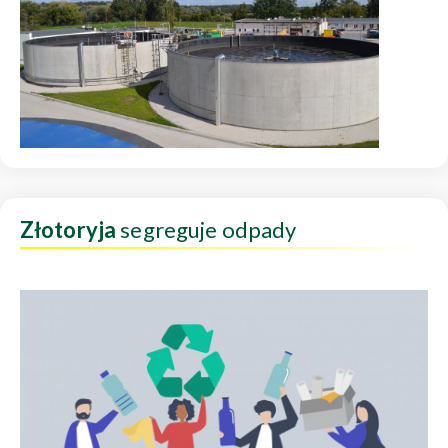
Złotoryja
segreguje odpady