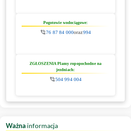
Pogotowie wodociągowe:
76 87 84 000
oraz
994
ZGŁOSZENIA Plamy ropopochodne na
jezdniach:
504 994 004
Ważna
informacja