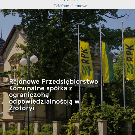
Telefony alarmowe
Rejonowe Przedsiębiorstwo
Komunalne spółka z
ograniczoną
odpowiedzialnością w
Złotoryi