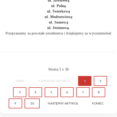
ul. Jaworową
ul. Polną
ul. Świerkową
ul. Modrzewiową
ul. Sosnową
ul. Jesionową.
Przepraszamy za powstałe utrudnienia i dziękujemy za wyrozumiałość
Strona 1 z 36
START
POPRZEDNI ARTYKUŁ
1
2
3
4
5
6
7
8
9
10
NASTĘPNY ARTYKUŁ
KONIEC