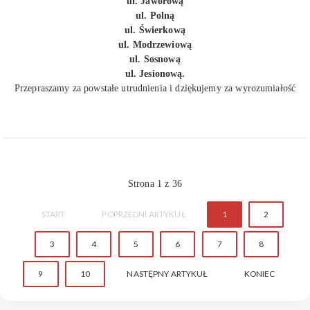
ul. Jaworową
ul. Polną
ul. Świerkową
ul. Modrzewiową
ul. Sosnową
ul. Jesionową.
Przepraszamy za powstałe utrudnienia i dziękujemy za wyrozumiałość
Strona 1 z 36
START
POPRZEDNI ARTYKUŁ
1
2
3
4
5
6
7
8
9
10
NASTĘPNY ARTYKUŁ
KONIEC