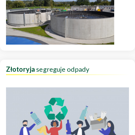
Złotoryja
segreguje odpady