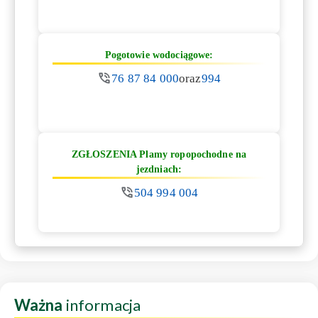
Pogotowie wodociągowe:
76 87 84 000
oraz
994
ZGŁOSZENIA Plamy ropopochodne na
jezdniach:
504 994 004
Ważna
informacja