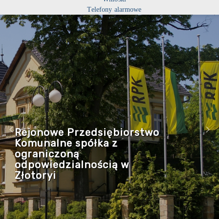
Telefony alarmowe
Rejonowe Przedsiębiorstwo
Komunalne spółka z
ograniczoną
odpowiedzialnością w
Złotoryi