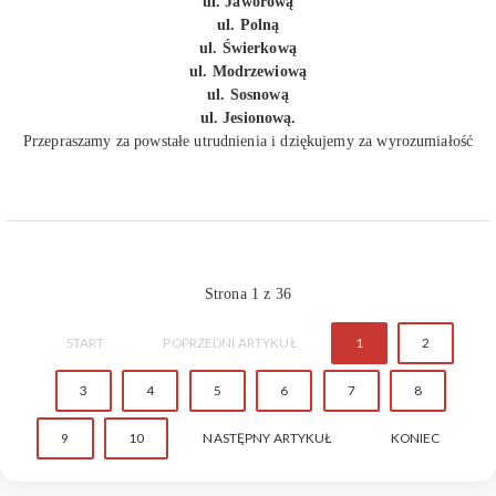
ul. Jaworową
ul. Polną
ul. Świerkową
ul. Modrzewiową
ul. Sosnową
ul. Jesionową.
Przepraszamy za powstałe utrudnienia i dziękujemy za wyrozumiałość
Strona 1 z 36
START
POPRZEDNI ARTYKUŁ
1
2
3
4
5
6
7
8
9
10
NASTĘPNY ARTYKUŁ
KONIEC