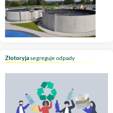
Złotoryja
segreguje odpady