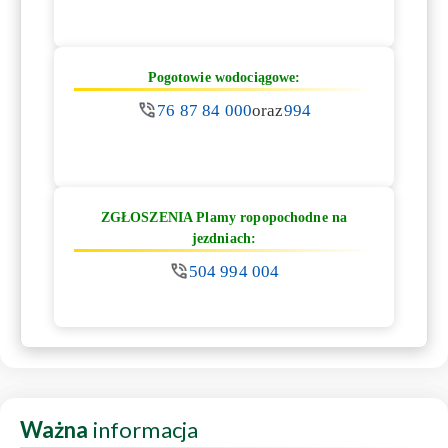
Pogotowie wodociągowe:
76 87 84 000
oraz
994
ZGŁOSZENIA Plamy ropopochodne na
jezdniach:
504 994 004
Ważna
informacja