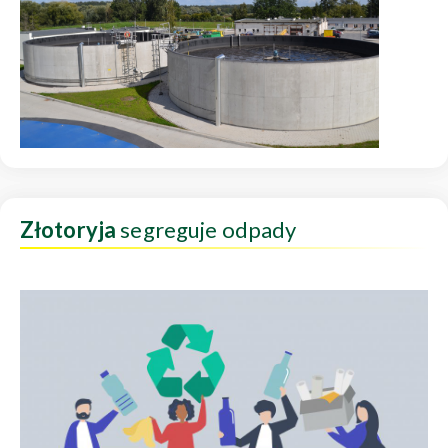
Złotoryja
segreguje odpady