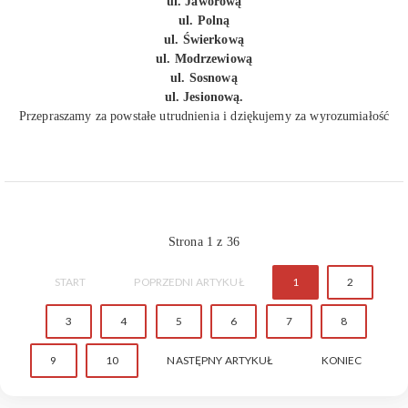
ul. Jaworową
ul. Polną
ul. Świerkową
ul. Modrzewiową
ul. Sosnową
ul. Jesionową.
Przepraszamy za powstałe utrudnienia i dziękujemy za wyrozumiałość
Strona 1 z 36
START
POPRZEDNI ARTYKUŁ
1
2
3
4
5
6
7
8
9
10
NASTĘPNY ARTYKUŁ
KONIEC