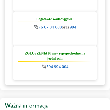
Pogotowie wodociągowe:
76 87 84 000
oraz
994
ZGŁOSZENIA Plamy ropopochodne na
jezdniach:
504 994 004
Ważna
informacja