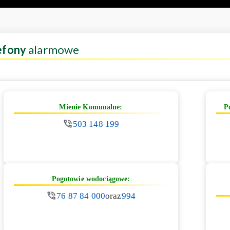
efony
alarmowe
Mienie Komunalne:
P
503 148 199
Pogotowie wodociągowe:
76 87 84 000
oraz
994