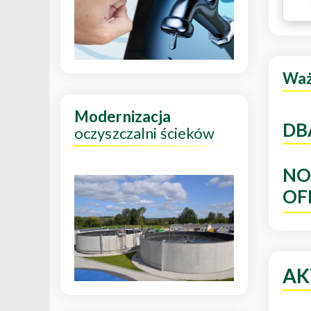
Wa
Modernizacja
DB
oczyszczalni ścieków
NO
OF
AK