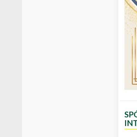
SP
IN