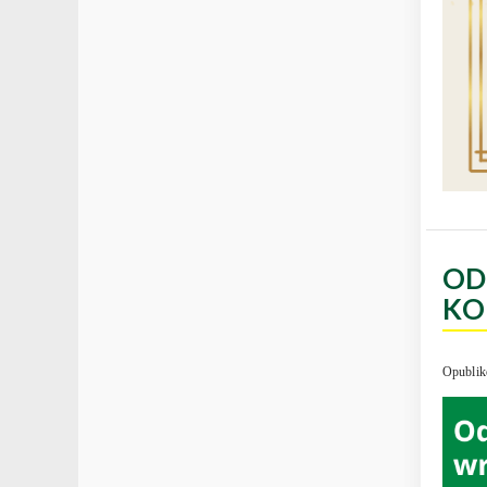
OD
KO
Opublik