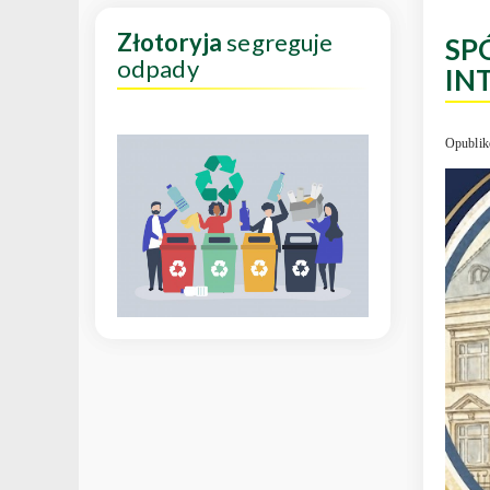
Złotoryja
segreguje
SP
odpady
IN
Opublik