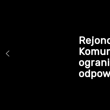
Rejon
Komun
ogran
odpowi