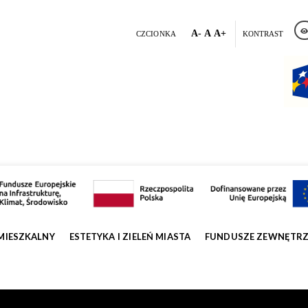
A-
A
A+
CZCIONKA
KONTRAST
MIESZKALNY
ESTETYKA I ZIELEŃ MIASTA
FUNDUSZE ZEWNĘTR