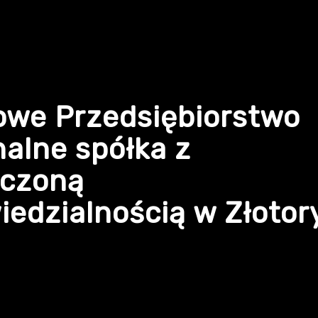
owe Przedsiębiorstwo
alne spółka z
iczoną
edzialnością w Złotor