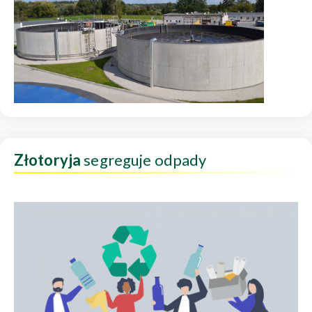
Złotoryja
segreguje odpady