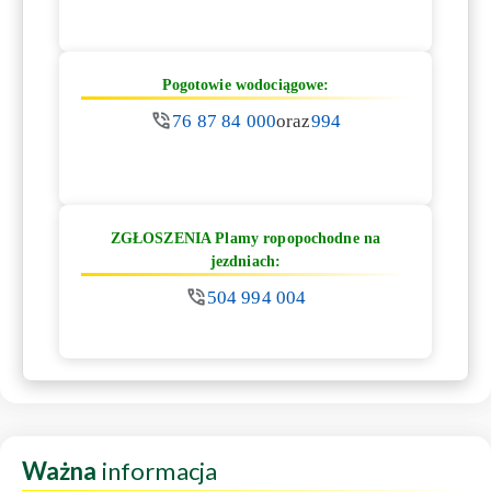
Pogotowie wodociągowe:
76 87 84 000
oraz
994
ZGŁOSZENIA Plamy ropopochodne na
jezdniach:
504 994 004
Ważna
informacja