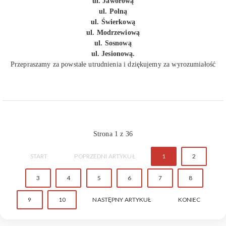
ul. Jaworową
ul. Polną
ul. Świerkową
ul. Modrzewiową
ul. Sosnową
ul. Jesionową.
Przepraszamy za powstałe utrudnienia i dziękujemy za wyrozumiałość
Strona 1 z 36
START
POPRZEDNI ARTYKUŁ
1
2
3
4
5
6
7
8
9
10
NASTĘPNY ARTYKUŁ
KONIEC