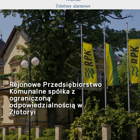
Telefony alarmowe
Rejonowe Przedsiębiorstwo
Komunalne spółka z
ograniczoną
odpowiedzialnością w
Złotoryi