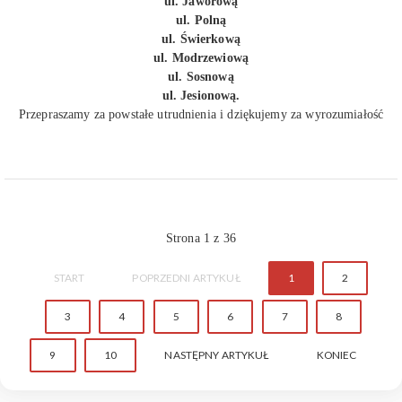
ul. Jaworową
ul. Polną
ul. Świerkową
ul. Modrzewiową
ul. Sosnową
ul. Jesionową.
Przepraszamy za powstałe utrudnienia i dziękujemy za wyrozumiałość
Strona 1 z 36
START
POPRZEDNI ARTYKUŁ
1
2
3
4
5
6
7
8
9
10
NASTĘPNY ARTYKUŁ
KONIEC