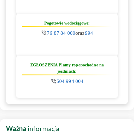
Pogotowie wodociągowe:
76 87 84 000
oraz
994
ZGŁOSZENIA Plamy ropopochodne na
jezdniach:
504 994 004
Ważna
informacja