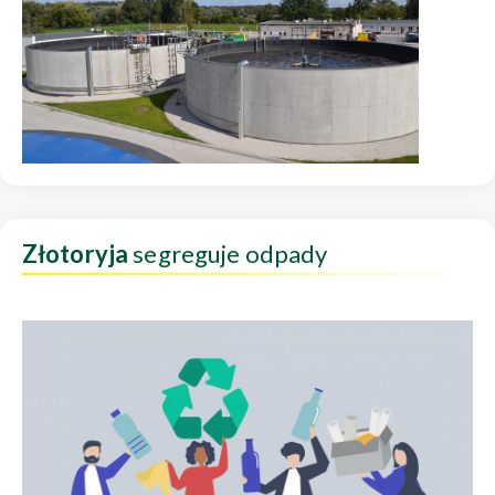
Złotoryja
segreguje odpady