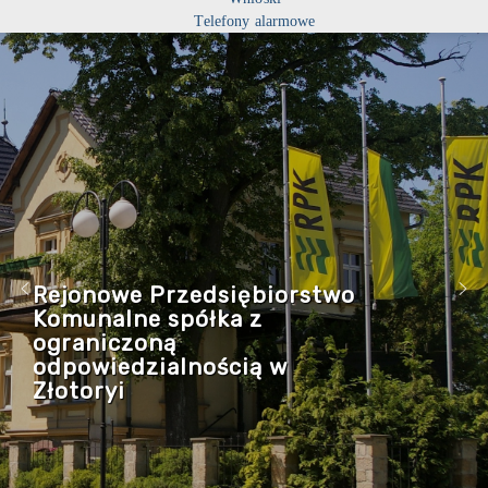
Telefony alarmowe
Rejonowe Przedsiębiorstwo
Komunalne spółka z
ograniczoną
odpowiedzialnością w
Złotoryi