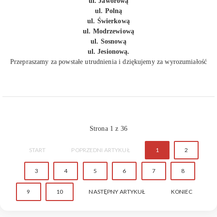
ul. Jaworową
ul. Polną
ul. Świerkową
ul. Modrzewiową
ul. Sosnową
ul. Jesionową.
Przepraszamy za powstałe utrudnienia i dziękujemy za wyrozumiałość
Strona 1 z 36
START
POPRZEDNI ARTYKUŁ
1
2
3
4
5
6
7
8
9
10
NASTĘPNY ARTYKUŁ
KONIEC