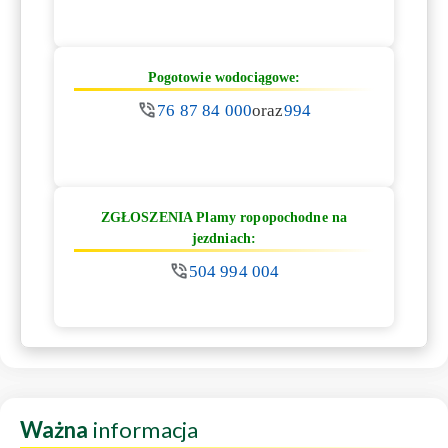
Pogotowie wodociągowe:
76 87 84 000
oraz
994
ZGŁOSZENIA Plamy ropopochodne na
jezdniach:
504 994 004
Ważna
informacja