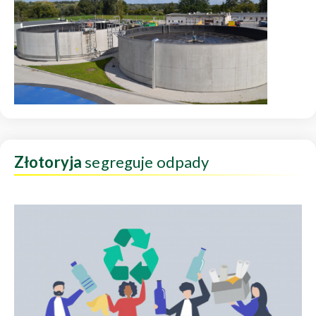
Złotoryja
segreguje odpady