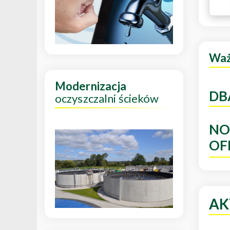
Wa
Modernizacja
DB
oczyszczalni ścieków
NO
OF
AK