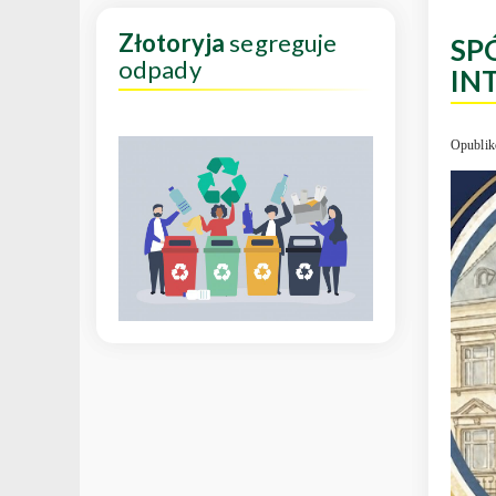
Złotoryja
segreguje
SP
odpady
IN
Opublik