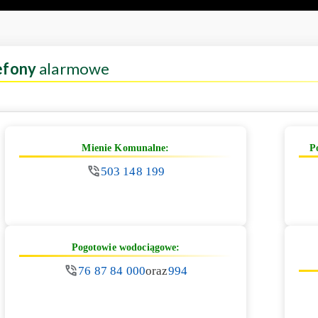
efony
alarmowe
Mienie Komunalne:
P
503 148 199
Pogotowie wodociągowe:
76 87 84 000
oraz
994