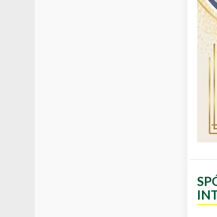
SP
IN