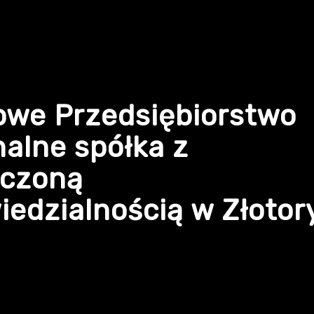
owe Przedsiębiorstwo
alne spółka z
iczoną
edzialnością w Złotor