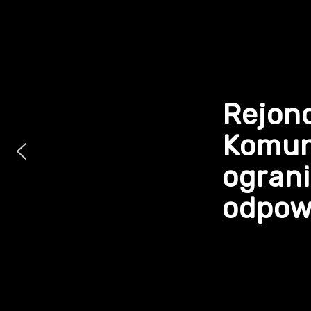
Rejon
Komun
ogran
odpowi