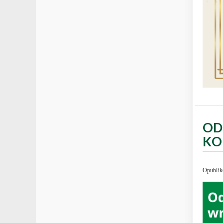
OD
KO
Opublik