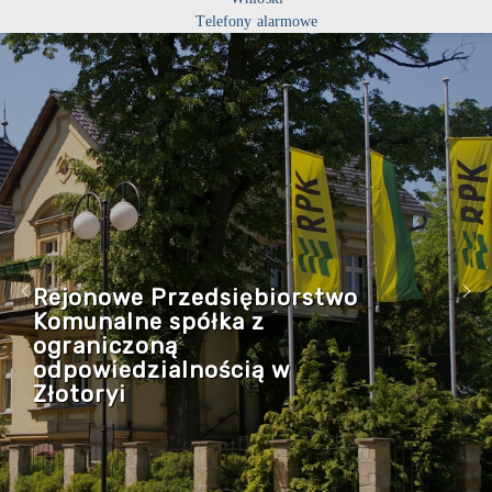
Telefony alarmowe
Rejonowe Przedsiębiorstwo
Komunalne spółka z
ograniczoną
odpowiedzialnością w
Złotoryi