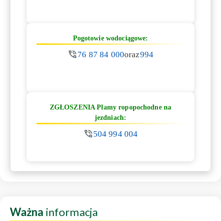
Pogotowie wodociągowe:
76 87 84 000
oraz
994
ZGŁOSZENIA Plamy ropopochodne na
jezdniach:
504 994 004
Ważna
informacja