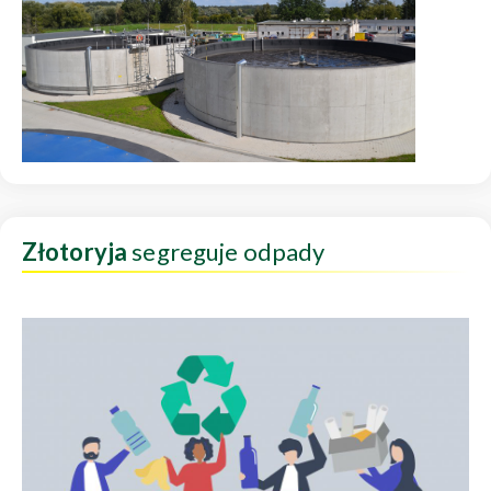
Złotoryja
segreguje odpady