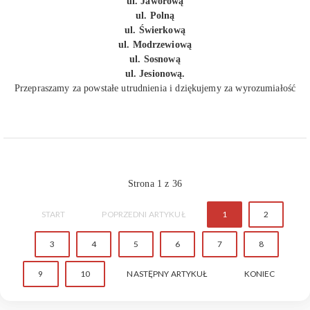
ul. Jaworową
ul. Polną
ul. Świerkową
ul. Modrzewiową
ul. Sosnową
ul. Jesionową.
Przepraszamy za powstałe utrudnienia i dziękujemy za wyrozumiałość
Strona 1 z 36
START
POPRZEDNI ARTYKUŁ
1
2
3
4
5
6
7
8
9
10
NASTĘPNY ARTYKUŁ
KONIEC