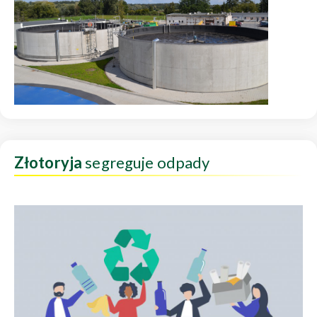
Złotoryja
segreguje odpady