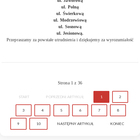
ul. Jaworową
ul. Polną
ul. Świerkową
ul. Modrzewiową
ul. Sosnową
ul. Jesionową.
Przepraszamy za powstałe utrudnienia i dziękujemy za wyrozumiałość
Strona 1 z 36
START
POPRZEDNI ARTYKUŁ
1
2
3
4
5
6
7
8
9
10
NASTĘPNY ARTYKUŁ
KONIEC