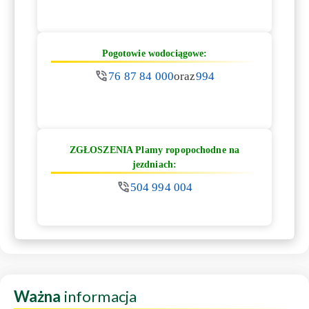
Pogotowie wodociągowe:
76 87 84 000
oraz
994
ZGŁOSZENIA Plamy ropopochodne na
jezdniach:
504 994 004
Ważna
informacja