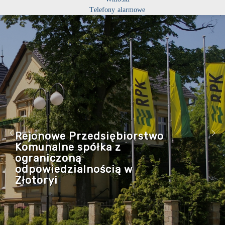
Telefony alarmowe
Rejonowe Przedsiębiorstwo
Komunalne spółka z
ograniczoną
odpowiedzialnością w
Złotoryi