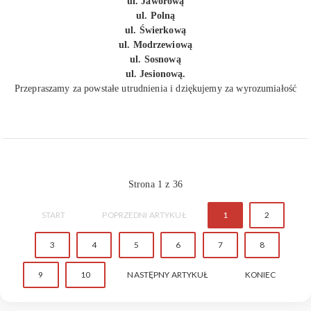
ul. Jaworową
ul. Polną
ul. Świerkową
ul. Modrzewiową
ul. Sosnową
ul. Jesionową.
Przepraszamy za powstałe utrudnienia i dziękujemy za wyrozumiałość
Strona 1 z 36
START
POPRZEDNI ARTYKUŁ
1
2
3
4
5
6
7
8
9
10
NASTĘPNY ARTYKUŁ
KONIEC