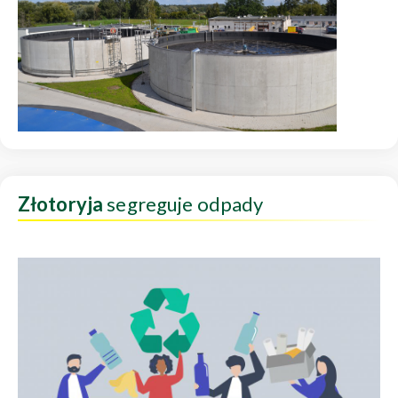
Złotoryja
segreguje odpady