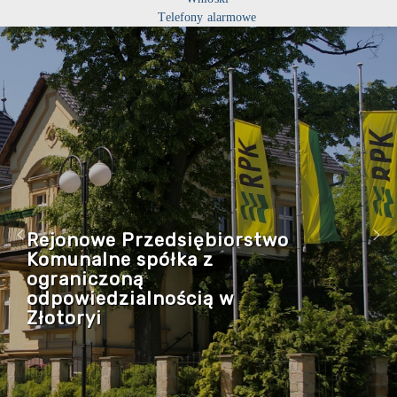
Telefony alarmowe
Rejonowe Przedsiębiorstwo
Komunalne spółka z
ograniczoną
odpowiedzialnością w
Złotoryi