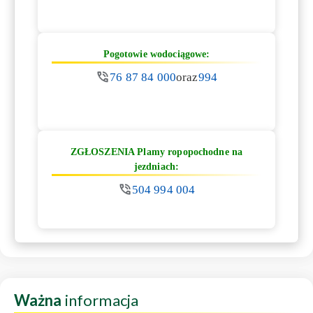
Pogotowie wodociągowe:
76 87 84 000
oraz
994
ZGŁOSZENIA Plamy ropopochodne na
jezdniach:
504 994 004
Ważna
informacja