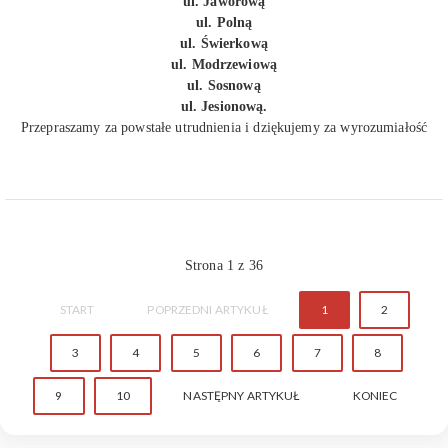
ul. Jaworową
ul. Polną
ul. Świerkową
ul. Modrzewiową
ul. Sosnową
ul. Jesionową.
Przepraszamy za powstałe utrudnienia i dziękujemy za wyrozumiałość
Strona 1 z 36
START
POPRZEDNI ARTYKUŁ
1
2
3
4
5
6
7
8
9
10
NASTĘPNY ARTYKUŁ
KONIEC