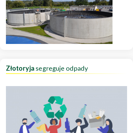
Złotoryja
segreguje odpady