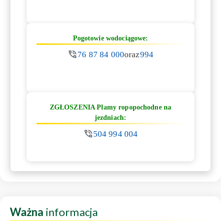
Pogotowie wodociągowe:
76 87 84 000
oraz
994
ZGŁOSZENIA Plamy ropopochodne na
jezdniach:
504 994 004
Ważna
informacja