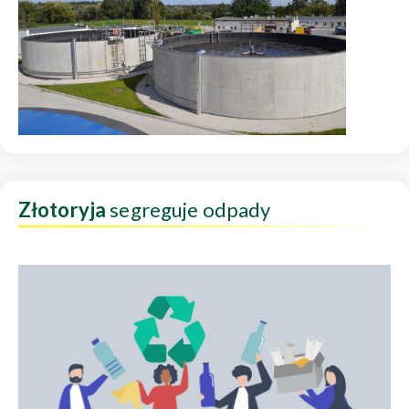
Złotoryja
segreguje odpady