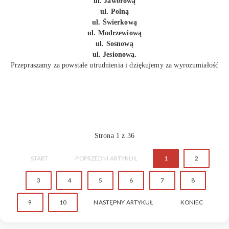
ul. Jaworową
ul. Polną
ul. Świerkową
ul. Modrzewiową
ul. Sosnową
ul. Jesionową.
Przepraszamy za powstałe utrudnienia i dziękujemy za wyrozumiałość
Strona 1 z 36
START
POPRZEDNI ARTYKUŁ
1
2
3
4
5
6
7
8
9
10
NASTĘPNY ARTYKUŁ
KONIEC