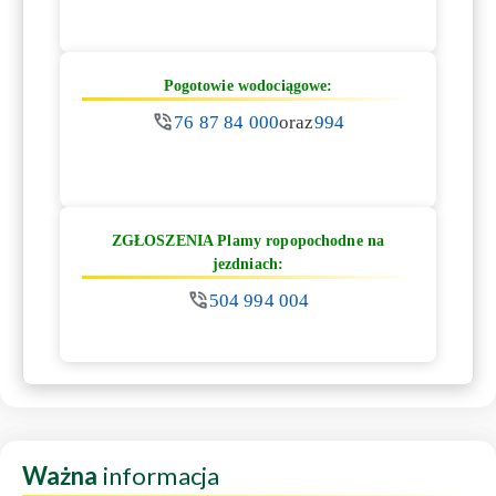
Pogotowie wodociągowe:
76 87 84 000
oraz
994
ZGŁOSZENIA Plamy ropopochodne na
jezdniach:
504 994 004
Ważna
informacja