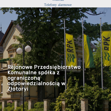
Telefony alarmowe
Rejonowe Przedsiębiorstwo
Komunalne spółka z
ograniczoną
odpowiedzialnością w
Złotoryi