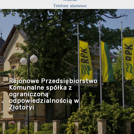
Telefony alarmowe
Rejonowe Przedsiębiorstwo
Komunalne spółka z
ograniczoną
odpowiedzialnością w
Złotoryi