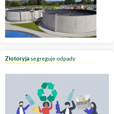
Złotoryja
segreguje odpady