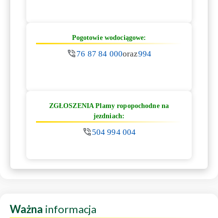
Pogotowie wodociągowe:
76 87 84 000
oraz
994
ZGŁOSZENIA Plamy ropopochodne na
jezdniach:
504 994 004
Ważna
informacja