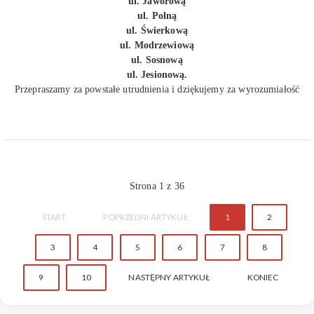
ul. Jaworową
ul. Polną
ul. Świerkową
ul. Modrzewiową
ul. Sosnową
ul. Jesionową.
Przepraszamy za powstałe utrudnienia i dziękujemy za wyrozumiałość
Strona 1 z 36
START
POPRZEDNI ARTYKUŁ
1
2
3
4
5
6
7
8
9
10
NASTĘPNY ARTYKUŁ
KONIEC