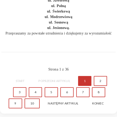
ul. Jaworową
ul. Polną
ul. Świerkową
ul. Modrzewiową
ul. Sosnową
ul. Jesionową.
Przepraszamy za powstałe utrudnienia i dziękujemy za wyrozumiałość
Strona 1 z 36
START
POPRZEDNI ARTYKUŁ
1
2
3
4
5
6
7
8
9
10
NASTĘPNY ARTYKUŁ
KONIEC