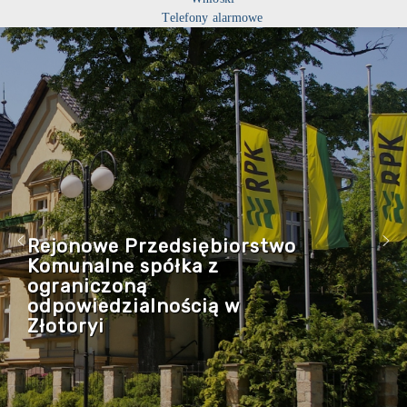
Telefony alarmowe
Rejonowe Przedsiębiorstwo
Komunalne spółka z
ograniczoną
odpowiedzialnością w
Złotoryi