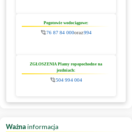
Pogotowie wodociągowe:
76 87 84 000
oraz
994
ZGŁOSZENIA Plamy ropopochodne na
jezdniach:
504 994 004
Ważna
informacja