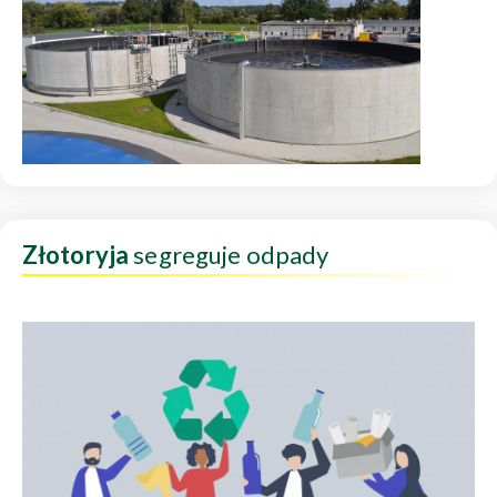
Złotoryja
segreguje odpady