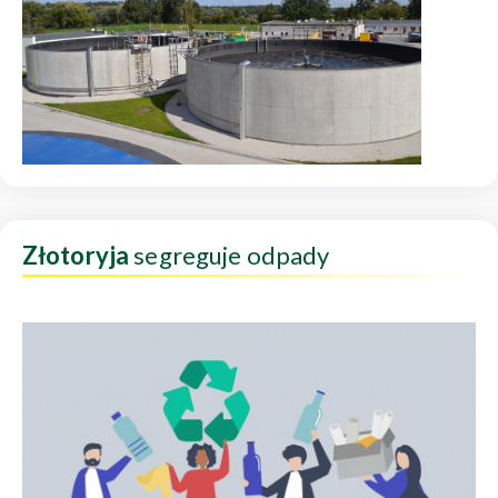
Złotoryja
segreguje odpady