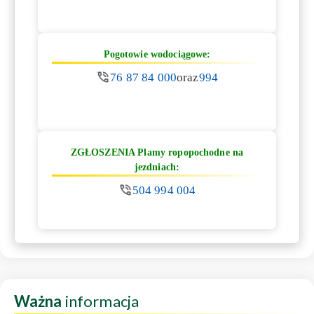
Pogotowie wodociągowe:
76 87 84 000
oraz
994
ZGŁOSZENIA Plamy ropopochodne na
jezdniach:
504 994 004
Ważna
informacja