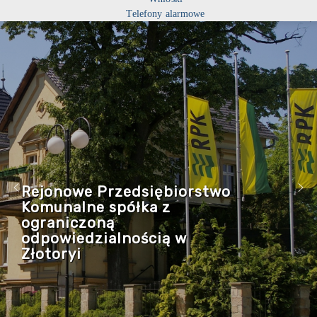
Telefony alarmowe
Rejonowe Przedsiębiorstwo
Komunalne spółka z
ograniczoną
odpowiedzialnością w
Złotoryi