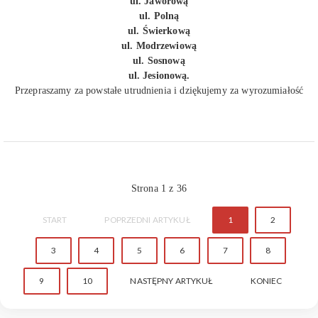
ul. Jaworową
ul. Polną
ul. Świerkową
ul. Modrzewiową
ul. Sosnową
ul. Jesionową.
Przepraszamy za powstałe utrudnienia i dziękujemy za wyrozumiałość
Strona 1 z 36
START
POPRZEDNI ARTYKUŁ
1
2
3
4
5
6
7
8
9
10
NASTĘPNY ARTYKUŁ
KONIEC