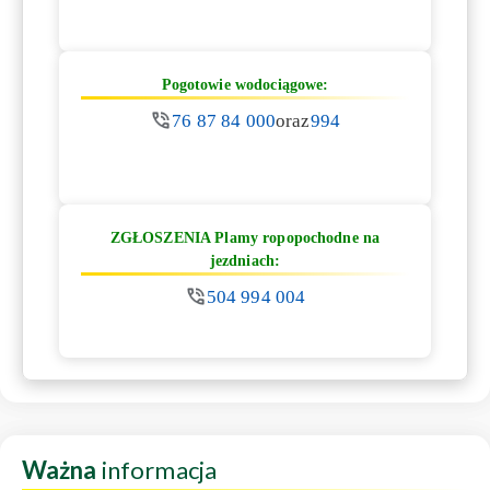
Pogotowie wodociągowe:
76 87 84 000
oraz
994
ZGŁOSZENIA Plamy ropopochodne na
jezdniach:
504 994 004
Ważna
informacja