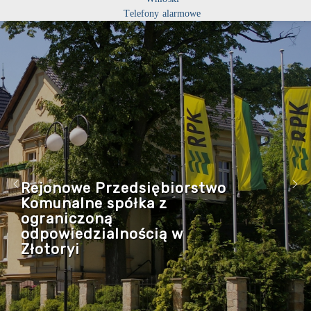
Telefony alarmowe
Rejonowe Przedsiębiorstwo
Komunalne spółka z
ograniczoną
odpowiedzialnością w
Złotoryi