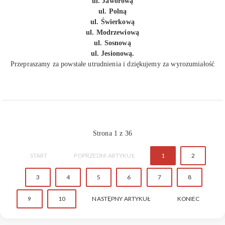
ul. Jaworową
ul. Polną
ul. Świerkową
ul. Modrzewiową
ul. Sosnową
ul. Jesionową.
Przepraszamy za powstałe utrudnienia i dziękujemy za wyrozumiałość
Strona 1 z 36
START
POPRZEDNI ARTYKUŁ
1
2
3
4
5
6
7
8
9
10
NASTĘPNY ARTYKUŁ
KONIEC