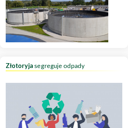
Złotoryja
segreguje odpady