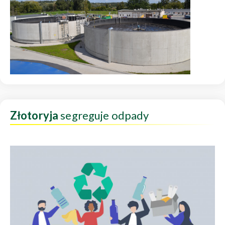
Złotoryja
segreguje odpady