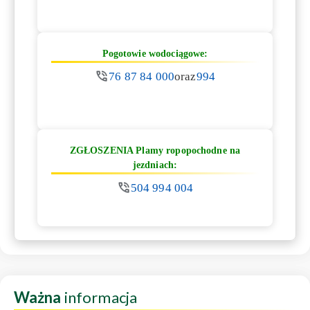
Pogotowie wodociągowe:
76 87 84 000
oraz
994
ZGŁOSZENIA Plamy ropopochodne na
jezdniach:
504 994 004
Ważna
informacja