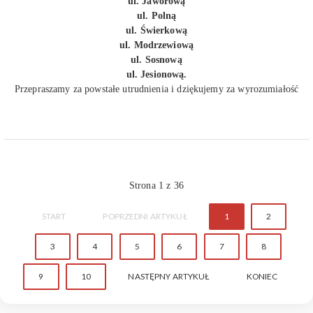
ul. Jaworową
ul. Polną
ul. Świerkową
ul. Modrzewiową
ul. Sosnową
ul. Jesionową.
Przepraszamy za powstałe utrudnienia i dziękujemy za wyrozumiałość
Strona 1 z 36
START
POPRZEDNI ARTYKUŁ
1
2
3
4
5
6
7
8
9
10
NASTĘPNY ARTYKUŁ
KONIEC