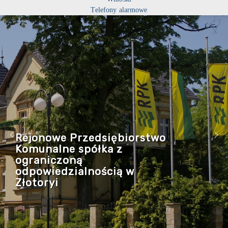
Telefony alarmowe
Rejonowe Przedsiębiorstwo
Komunalne spółka z
ograniczoną
odpowiedzialnością w
Złotoryi