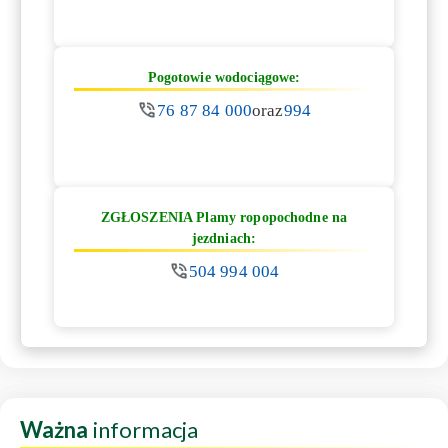
Pogotowie wodociągowe:
76 87 84 000
oraz
994
ZGŁOSZENIA Plamy ropopochodne na
jezdniach:
504 994 004
Ważna
informacja