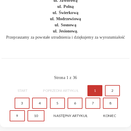
ul. Jaworową
ul. Polną
ul. Świerkową
ul. Modrzewiową
ul. Sosnową
ul. Jesionową.
Przepraszamy za powstałe utrudnienia i dziękujemy za wyrozumiałość
Strona 1 z 36
START
POPRZEDNI ARTYKUŁ
1
2
3
4
5
6
7
8
9
10
NASTĘPNY ARTYKUŁ
KONIEC