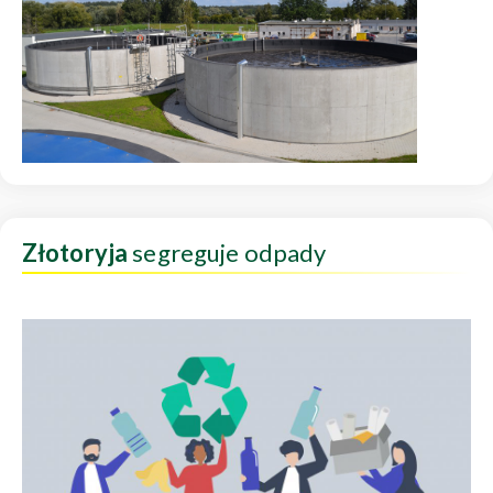
Złotoryja
segreguje odpady