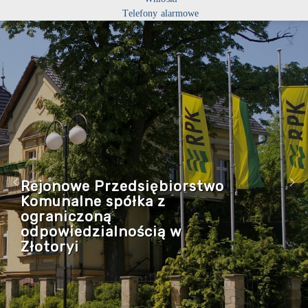
Telefony alarmowe
Rejonowe Przedsiębiorstwo
Komunalne spółka z
ograniczoną
odpowiedzialnością w
Złotoryi