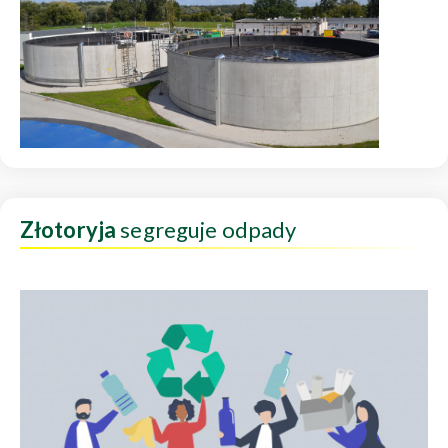
Złotoryja
segreguje odpady