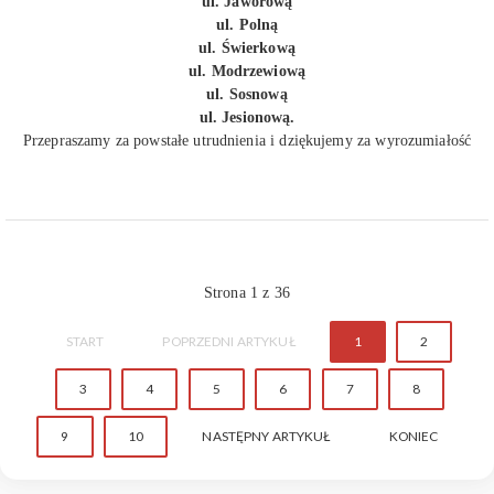
ul. Jaworową
ul. Polną
ul. Świerkową
ul. Modrzewiową
ul. Sosnową
ul. Jesionową.
Przepraszamy za powstałe utrudnienia i dziękujemy za wyrozumiałość
Strona 1 z 36
START
POPRZEDNI ARTYKUŁ
1
2
3
4
5
6
7
8
9
10
NASTĘPNY ARTYKUŁ
KONIEC