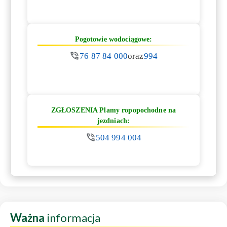
Pogotowie wodociągowe:
76 87 84 000
oraz
994
ZGŁOSZENIA Plamy ropopochodne na
jezdniach:
504 994 004
Ważna
informacja