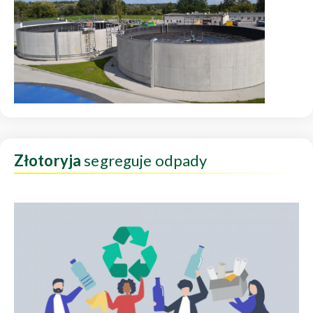
Złotoryja
segreguje odpady