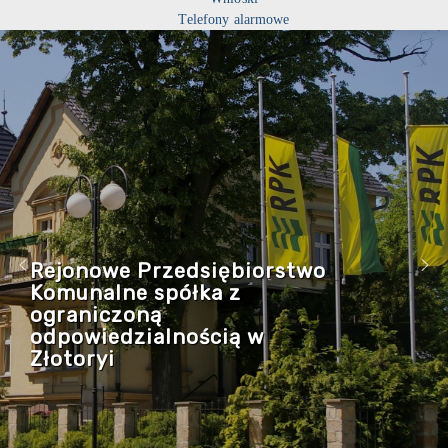
Telefony alarmowe
Rejonowe Przedsiębiorstwo
Komunalne spółka z
ograniczoną
odpowiedzialnością w
Złotoryi