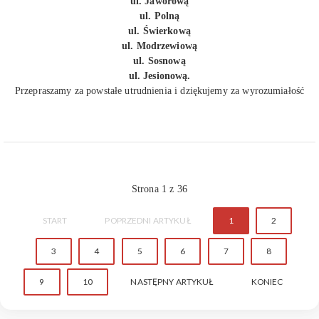
ul. Jaworową
ul. Polną
ul. Świerkową
ul. Modrzewiową
ul. Sosnową
ul. Jesionową.
Przepraszamy za powstałe utrudnienia i dziękujemy za wyrozumiałość
Strona 1 z 36
START
POPRZEDNI ARTYKUŁ
1
2
3
4
5
6
7
8
9
10
NASTĘPNY ARTYKUŁ
KONIEC