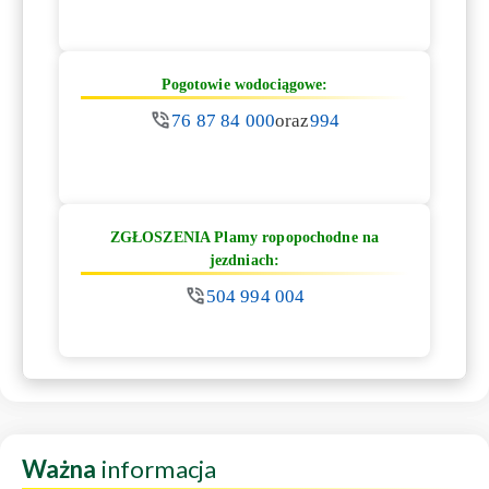
Pogotowie wodociągowe:
76 87 84 000
oraz
994
ZGŁOSZENIA Plamy ropopochodne na
jezdniach:
504 994 004
Ważna
informacja