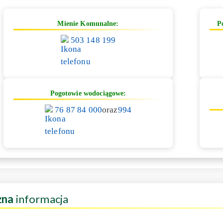
Mienie Komunalne:
P
503 148 199
Pogotowie wodociągowe:
76 87 84 000
oraz
994
żna
informacja