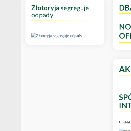
DB
Złotoryja
segreguje
odpady
NO
OF
AK
SP
IN
Opublik