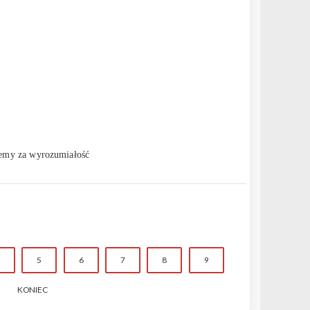
jemy za wyrozumiałość
5
6
7
8
9
KONIEC