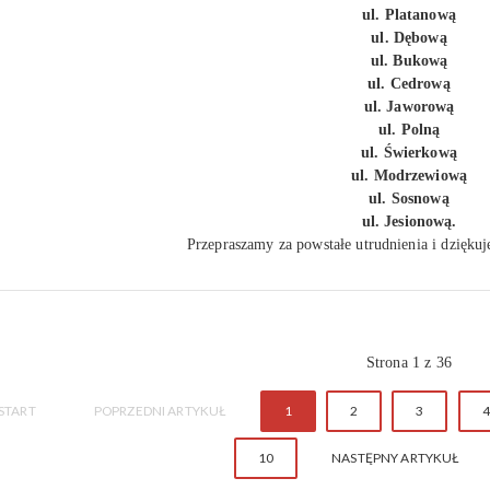
ul. Platanową
ul. Dębową
ul. Bukową
ul. Cedrową
ul. Jaworową
ul. Polną
ul. Świerkową
ul. Modrzewiową
ul. Sosnową
ul. Jesionową.
Przepraszamy za powstałe utrudnienia i dzięku
Strona 1 z 36
START
POPRZEDNI ARTYKUŁ
1
2
3
4
10
NASTĘPNY ARTYKUŁ