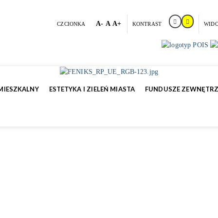
A-
A
A+
CZCIONKA
KONTRAST
WID
MIESZKALNY
ESTETYKA I ZIELEŃ MIASTA
FUNDUSZE ZEWNĘTR