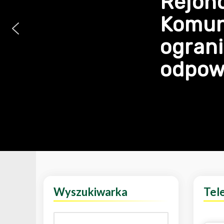
Rejon
Komun
ogran
odpowi
Wyszukiwarka
Tel