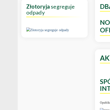
DB
Złotoryja
segreguje
odpady
NO
OF
AK
SP
IN
Opublik