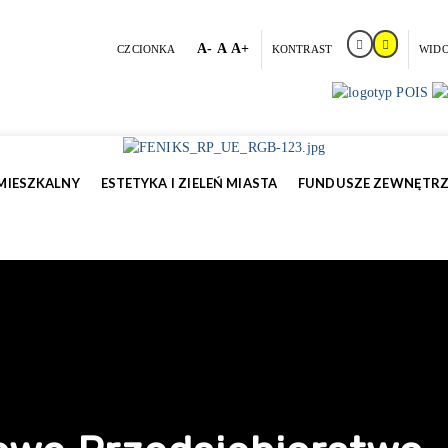
A-
A
A+
CZCIONKA
KONTRAST
WID
MIESZKALNY
ESTETYKA I ZIELEŃ MIASTA
FUNDUSZE ZEWNĘTR