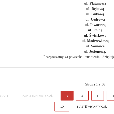
ul. Platanową
ul. Dębową
ul. Bukową
ul. Cedrową
ul. Jaworową
ul. Polną
ul. Świerkową
ul. Modrzewiową
ul. Sosnową
ul. Jesionową.
Przepraszamy za powstałe utrudnienia i dzięku
Strona 1 z 36
START
POPRZEDNI ARTYKUŁ
1
2
3
4
10
NASTĘPNY ARTYKUŁ