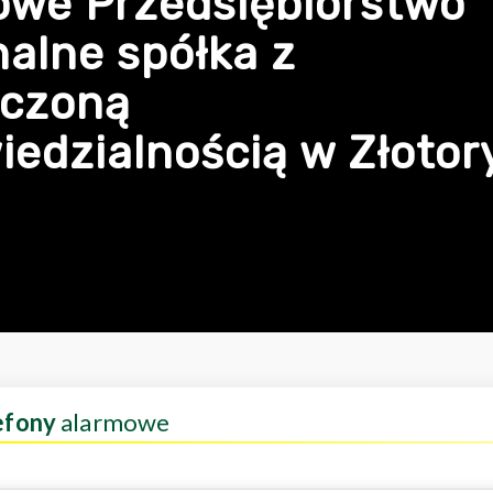
owe Przedsiębiorstwo
alne spółka z
iczoną
edzialnością w Złotor
efony
alarmowe