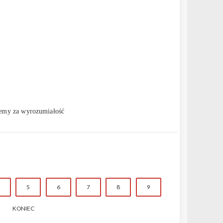
jemy za wyrozumiałość
5
6
7
8
9
KONIEC