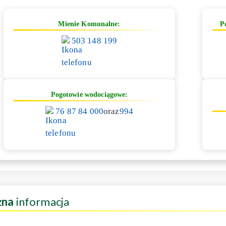
Mienie Komunalne:
P
503 148 199
Pogotowie wodociągowe:
76 87 84 000
oraz
994
żna
informacja