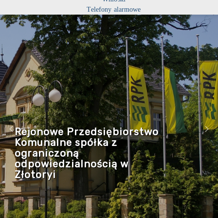
Telefony alarmowe
Rejonowe Przedsiębiorstwo
Komunalne spółka z
ograniczoną
odpowiedzialnością w
Złotoryi