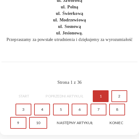
ul. Jaworową
ul. Polną
ul. Świerkową
ul. Modrzewiową
ul. Sosnową
ul. Jesionową.
Przepraszamy za powstałe utrudnienia i dziękujemy za wyrozumiałość
Strona 1 z 36
START
POPRZEDNI ARTYKUŁ
1
2
3
4
5
6
7
8
9
10
NASTĘPNY ARTYKUŁ
KONIEC