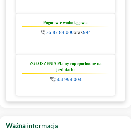
Pogotowie wodociągowe:
76 87 84 000
oraz
994
ZGŁOSZENIA Plamy ropopochodne na
jezdniach:
504 994 004
Ważna
informacja