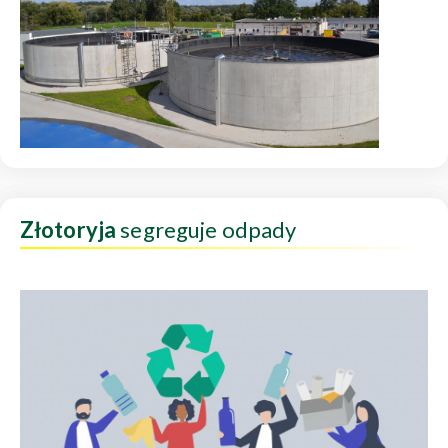
Złotoryja
segreguje odpady