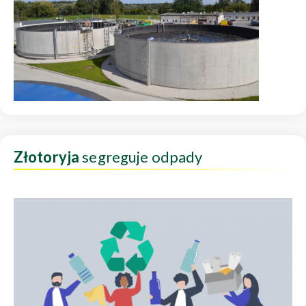
Złotoryja
segreguje odpady