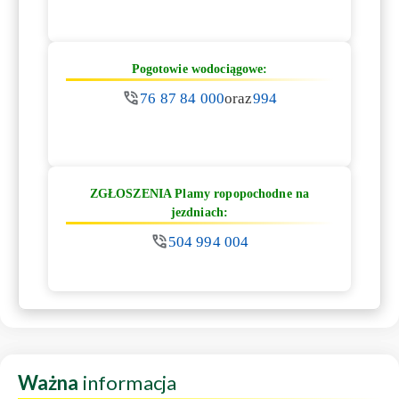
Pogotowie wodociągowe:
76 87 84 000
oraz
994
ZGŁOSZENIA Plamy ropopochodne na
jezdniach:
504 994 004
Ważna
informacja