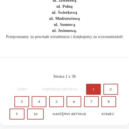
ul. Jaworową
ul. Polną
ul. Świerkową
ul. Modrzewiową
ul. Sosnową
ul. Jesionową.
Przepraszamy za powstałe utrudnienia i dziękujemy za wyrozumiałość
Strona 1 z 36
START
POPRZEDNI ARTYKUŁ
1
2
3
4
5
6
7
8
9
10
NASTĘPNY ARTYKUŁ
KONIEC