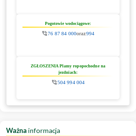
Pogotowie wodociągowe:
76 87 84 000
oraz
994
ZGŁOSZENIA Plamy ropopochodne na
jezdniach:
504 994 004
Ważna
informacja