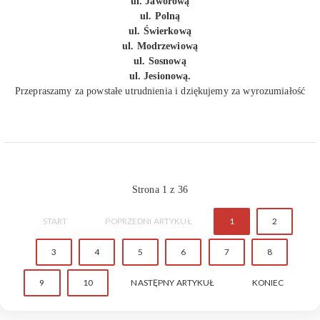
ul. Jaworową
ul. Polną
ul. Świerkową
ul. Modrzewiową
ul. Sosnową
ul. Jesionową.
Przepraszamy za powstałe utrudnienia i dziękujemy za wyrozumiałość
Strona 1 z 36
START
POPRZEDNI ARTYKUŁ
1
2
3
4
5
6
7
8
9
10
NASTĘPNY ARTYKUŁ
KONIEC