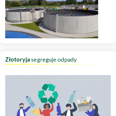
Złotoryja
segreguje odpady