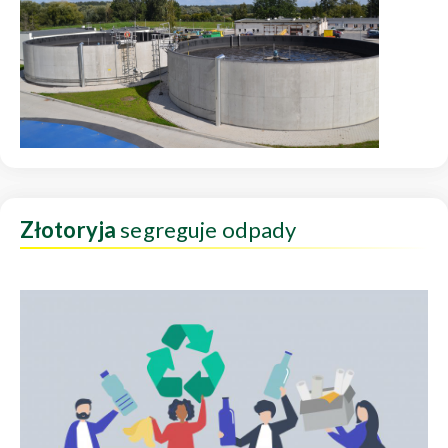
Złotoryja
segreguje odpady