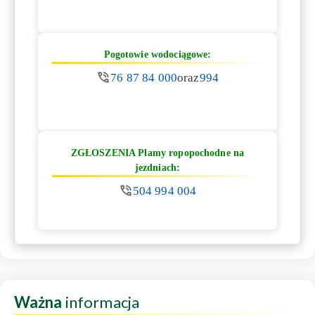
Pogotowie wodociągowe:
76 87 84 000
oraz
994
ZGŁOSZENIA Plamy ropopochodne na
jezdniach:
504 994 004
Ważna
informacja