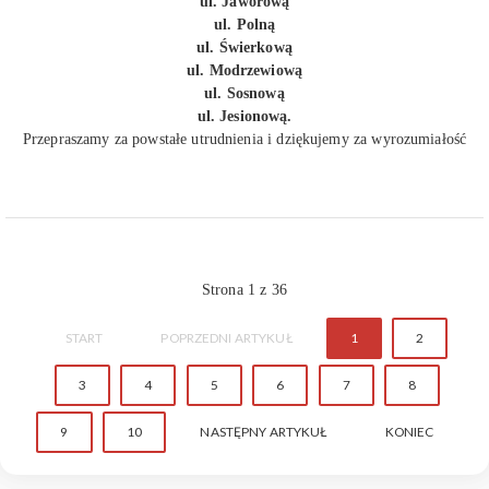
ul. Jaworową
ul. Polną
ul. Świerkową
ul. Modrzewiową
ul. Sosnową
ul. Jesionową.
Przepraszamy za powstałe utrudnienia i dziękujemy za wyrozumiałość
Strona 1 z 36
START
POPRZEDNI ARTYKUŁ
1
2
3
4
5
6
7
8
9
10
NASTĘPNY ARTYKUŁ
KONIEC