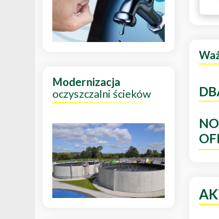
Wa
Modernizacja
DB
oczyszczalni ścieków
NO
OF
AK