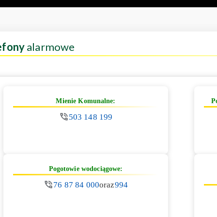
efony
alarmowe
Mienie Komunalne:
P
503 148 199
Pogotowie wodociągowe:
76 87 84 000
oraz
994