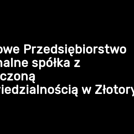
owe Przedsiębiorstwo
alne spółka z
iczoną
edzialnością w Złotor