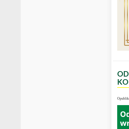
OD
KO
Opublik