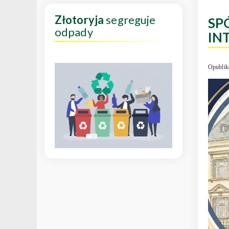
Złotoryja
segreguje
SP
odpady
IN
Opublik