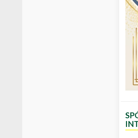
SP
IN