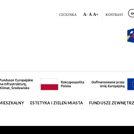
A-
A
A+
CZCIONKA
KONTRAST
MIESZKALNY
ESTETYKA I ZIELEŃ MIASTA
FUNDUSZE ZEWNĘTR