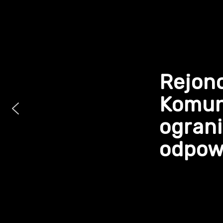
Rejon
Komun
ogran
odpowi