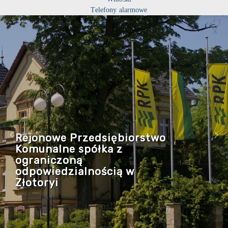
Telefony alarmowe
Rejonowe Przedsiębiorstwo
Komunalne spółka z
ograniczoną
odpowiedzialnością w
Złotoryi