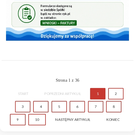
Strona 1 z 36
START
POPRZEDNI ARTYKUŁ
1
2
3
4
5
6
7
8
9
10
NASTĘPNY ARTYKUŁ
KONIEC