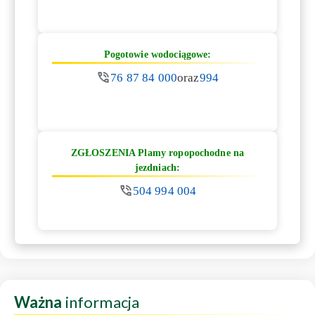
Pogotowie wodociągowe:
76 87 84 000
oraz
994
ZGŁOSZENIA Plamy ropopochodne na
jezdniach:
504 994 004
Ważna
informacja