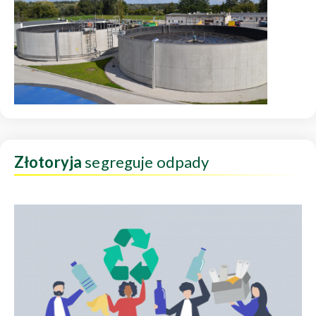
Złotoryja
segreguje odpady