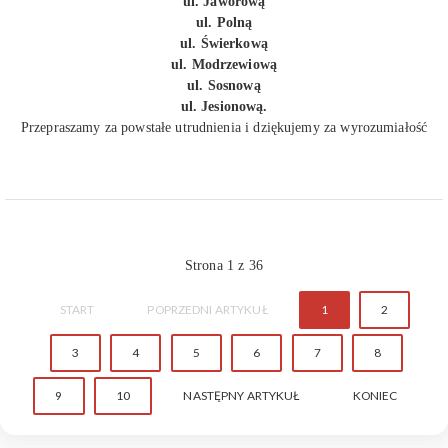
ul. Jaworową
ul. Polną
ul. Świerkową
ul. Modrzewiową
ul. Sosnową
ul. Jesionową.
Przepraszamy za powstałe utrudnienia i dziękujemy za wyrozumiałość
Strona 1 z 36
START
POPRZEDNI ARTYKUŁ
1
2
3
4
5
6
7
8
9
10
NASTĘPNY ARTYKUŁ
KONIEC