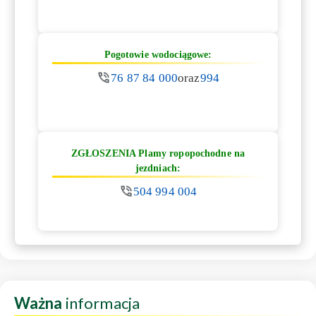
Pogotowie wodociągowe:
76 87 84 000
oraz
994
ZGŁOSZENIA Plamy ropopochodne na
jezdniach:
504 994 004
Ważna
informacja