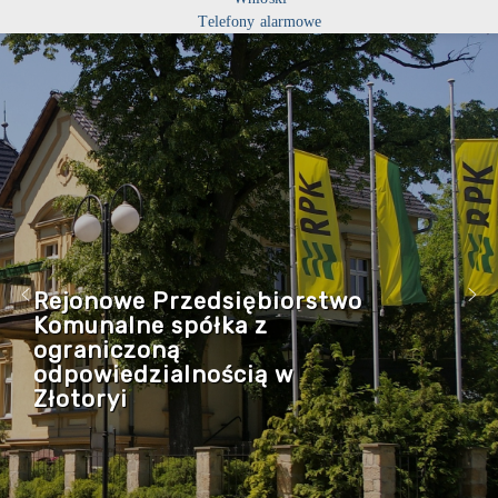
Telefony alarmowe
Rejonowe Przedsiębiorstwo
Komunalne spółka z
ograniczoną
odpowiedzialnością w
Złotoryi