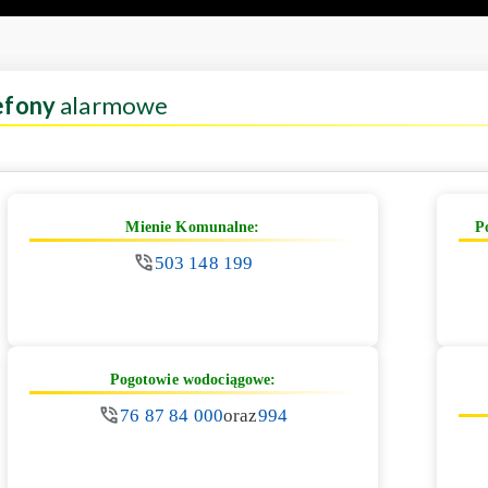
efony
alarmowe
Mienie Komunalne:
P
503 148 199
Pogotowie wodociągowe:
76 87 84 000
oraz
994