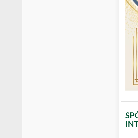
SP
IN