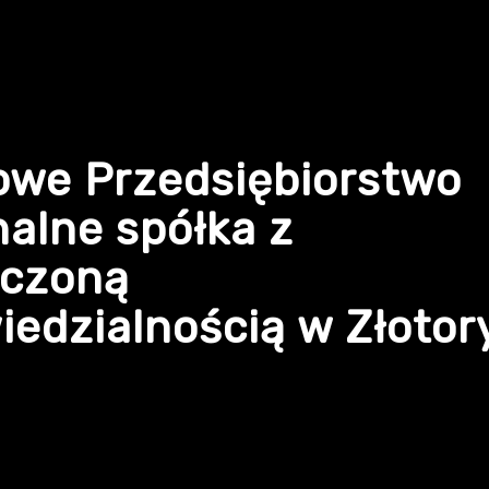
owe Przedsiębiorstwo
alne spółka z
iczoną
edzialnością w Złotor