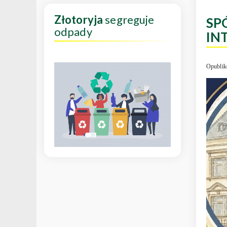
Złotoryja
segreguje
SP
odpady
IN
Opublik