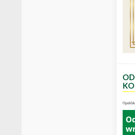
OD
KO
Opublik