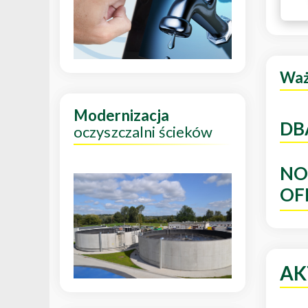
Wa
Modernizacja
DB
oczyszczalni ścieków
NO
OF
AK