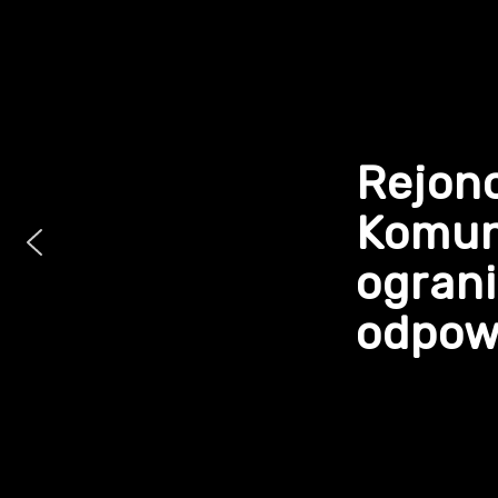
Rejon
Komun
ogran
odpowi