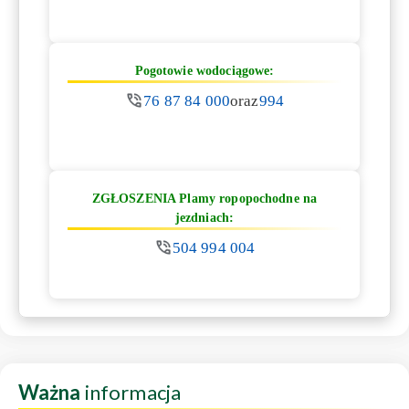
Pogotowie wodociągowe:
76 87 84 000
oraz
994
ZGŁOSZENIA Plamy ropopochodne na
jezdniach:
504 994 004
Ważna
informacja