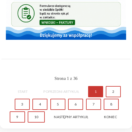
Strona 1 z 36
START
POPRZEDNI ARTYKUŁ
1
2
3
4
5
6
7
8
9
10
NASTĘPNY ARTYKUŁ
KONIEC