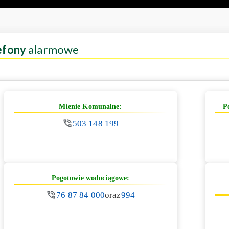
efony
alarmowe
Mienie Komunalne:
P
503 148 199
Pogotowie wodociągowe:
76 87 84 000
oraz
994