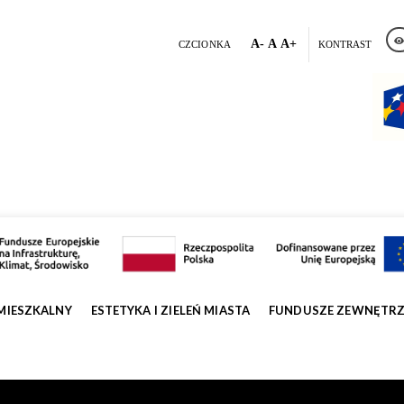
A-
A
A+
CZCIONKA
KONTRAST
MIESZKALNY
ESTETYKA I ZIELEŃ MIASTA
FUNDUSZE ZEWNĘTR