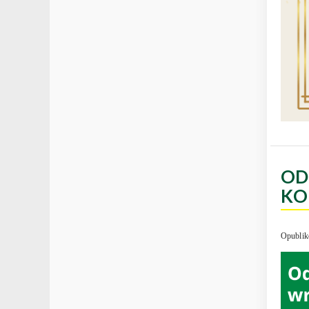
OD
KO
Opublik