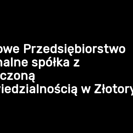
owe Przedsiębiorstwo
alne spółka z
iczoną
edzialnością w Złotor