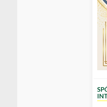
SP
IN