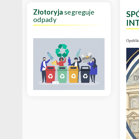
Złotoryja
segreguje
SP
odpady
IN
Opublik