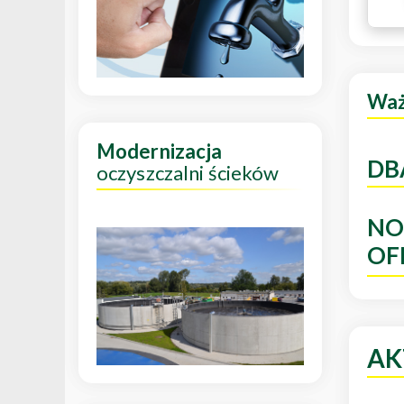
Wa
Modernizacja
DB
oczyszczalni ścieków
NO
OF
AK