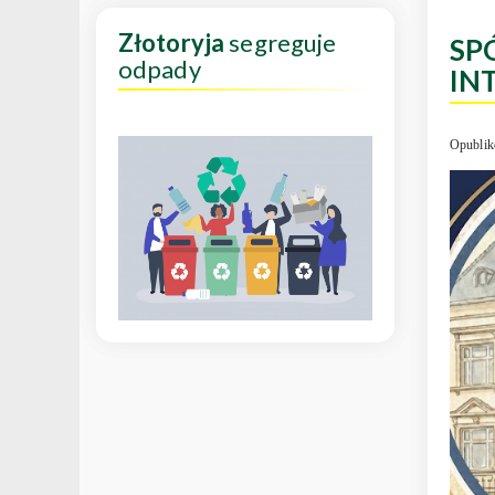
Złotoryja
segreguje
SP
odpady
IN
Opublik