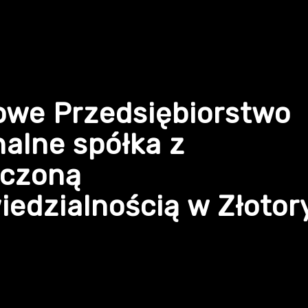
owe Przedsiębiorstwo
alne spółka z
iczoną
edzialnością w Złotor