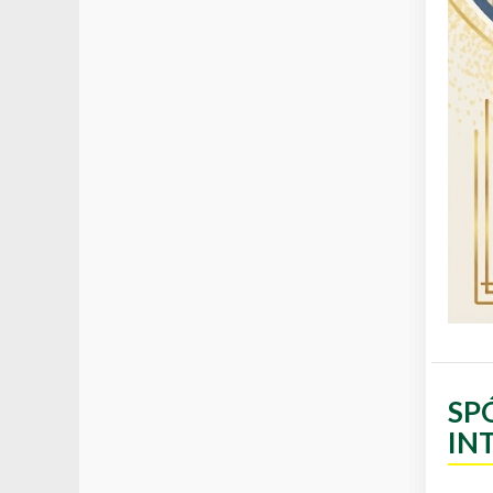
SP
IN