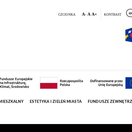
A-
A
A+
CZCIONKA
KONTRAST
MIESZKALNY
ESTETYKA I ZIELEŃ MIASTA
FUNDUSZE ZEWNĘTR