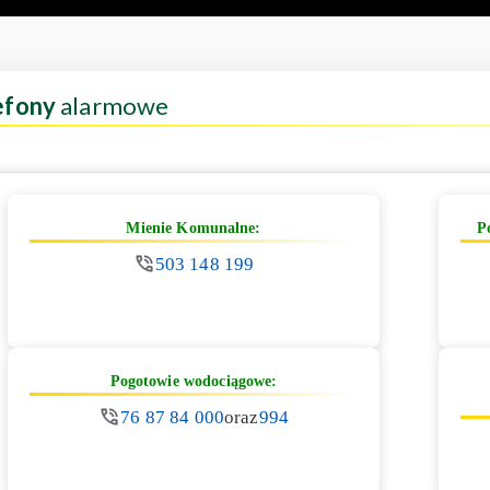
efony
alarmowe
Mienie Komunalne:
P
503 148 199
Pogotowie wodociągowe:
76 87 84 000
oraz
994