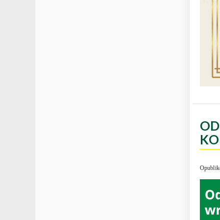
OD
KO
Opublik