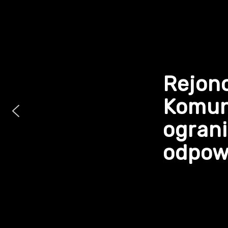
Rejon
Komun
ogran
odpowi