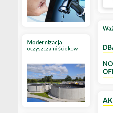
Wa
Modernizacja
DB
oczyszczalni ścieków
NO
OF
AK