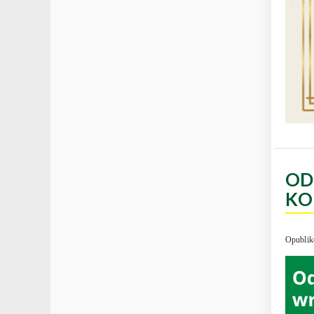
OD
KO
Opublik