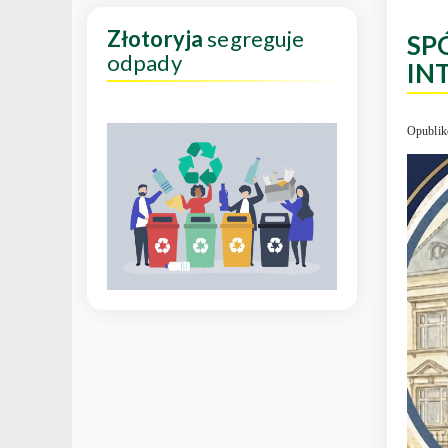
Złotoryja
segreguje
SP
odpady
IN
Opublik