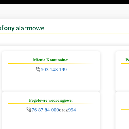
efony
alarmowe
Mienie Komunalne:
P
503 148 199
Pogotowie wodociągowe:
76 87 84 000
oraz
994