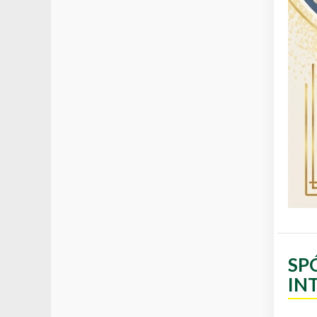
SP
IN