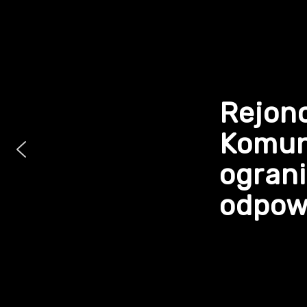
Rejon
Komun
ogran
odpowi