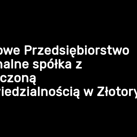
owe Przedsiębiorstwo
alne spółka z
iczoną
edzialnością w Złotor