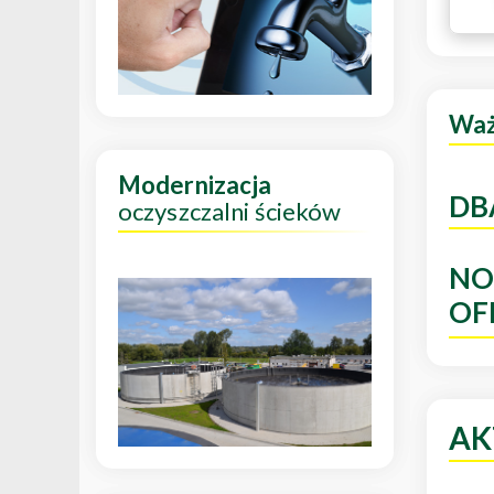
Wa
Modernizacja
DB
oczyszczalni ścieków
NO
OF
AK