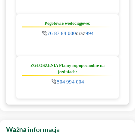
Pogotowie wodociągowe:
76 87 84 000
oraz
994
ZGŁOSZENIA Plamy ropopochodne na
jezdniach:
504 994 004
Ważna
informacja