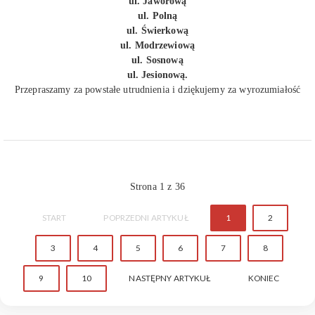
ul. Jaworową
ul. Polną
ul. Świerkową
ul. Modrzewiową
ul. Sosnową
ul. Jesionową.
Przepraszamy za powstałe utrudnienia i dziękujemy za wyrozumiałość
Strona 1 z 36
START
POPRZEDNI ARTYKUŁ
1
2
3
4
5
6
7
8
9
10
NASTĘPNY ARTYKUŁ
KONIEC