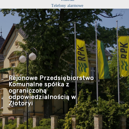
Telefony alarmowe
Rejonowe Przedsiębiorstwo
Komunalne spółka z
ograniczoną
odpowiedzialnością w
Złotoryi