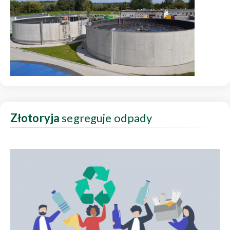
Złotoryja
segreguje odpady