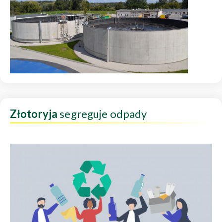
Złotoryja
segreguje odpady