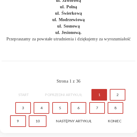
ul. Jaworową
ul. Polną
ul. Świerkową
ul. Modrzewiową
ul. Sosnową
ul. Jesionową.
Przepraszamy za powstałe utrudnienia i dziękujemy za wyrozumiałość
Strona 1 z 36
START
POPRZEDNI ARTYKUŁ
1
2
3
4
5
6
7
8
9
10
NASTĘPNY ARTYKUŁ
KONIEC