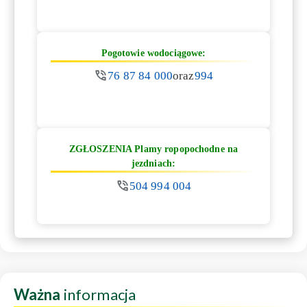
Pogotowie wodociągowe:
76 87 84 000
oraz
994
ZGŁOSZENIA Plamy ropopochodne na
jezdniach:
504 994 004
Ważna
informacja