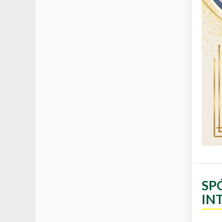
SP
IN