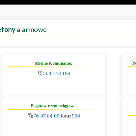
efony
alarmowe
Mienie Komunalne:
P
503 148 199
Pogotowie wodociągowe:
76 87 84 000
oraz
994