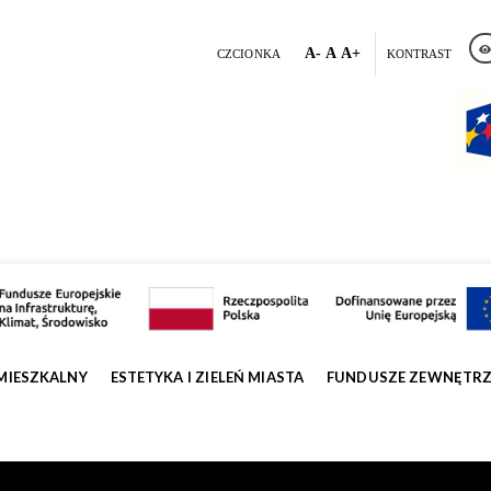
A-
A
A+
CZCIONKA
KONTRAST
MIESZKALNY
ESTETYKA I ZIELEŃ MIASTA
FUNDUSZE ZEWNĘTR