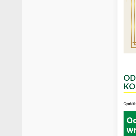
OD
KO
Opublik