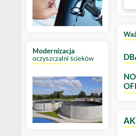
Wa
Modernizacja
DB
oczyszczalni ścieków
NO
OF
AK