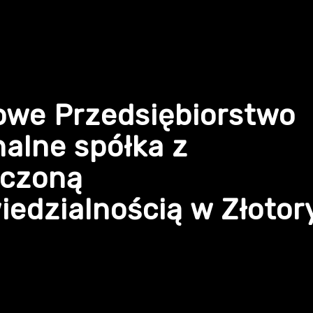
owe Przedsiębiorstwo
alne spółka z
iczoną
edzialnością w Złotor