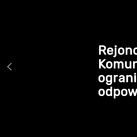
Rejon
Komun
ogran
odpowi