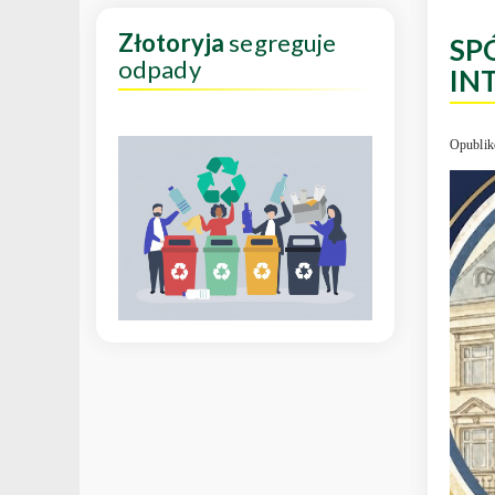
Złotoryja
segreguje
SP
odpady
IN
Opublik