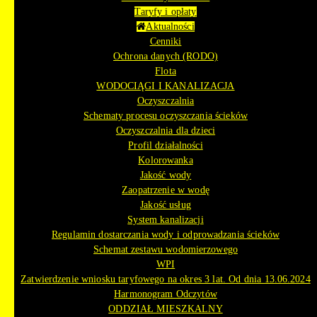
Taryfy i opłaty
Aktualności
Cenniki
Ochrona danych (RODO)
Flota
WODOCIĄGI I KANALIZACJA
Oczyszczalnia
Schematy procesu oczyszczania ścieków
Oczyszczalnia dla dzieci
Profil działalności
Kolorowanka
Jakość wody
Zaopatrzenie w wodę
Jakość usług
System kanalizacji
Regulamin dostarczania wody i odprowadzania ścieków
Schemat zestawu wodomierzowego
WPI
Zatwierdzenie wniosku taryfowego na okres 3 lat. Od dnia 13.06.2024
Harmonogram Odczytów
ODDZIAŁ MIESZKALNY