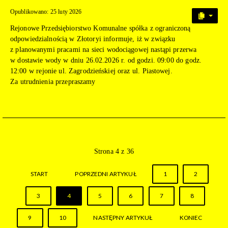
Opublikowano: 25 luty 2026
Rejonowe Przedsiębiorstwo Komunalne spółka z ograniczoną
odpowiedzialnością w Złotoryi informuje, iż w związku
z planowanymi pracami na sieci wodociągowej nastąpi przerwa
w dostawie wody w dniu 26.02.2026 r. od godzi. 09:00 do godz.
12:00 w rejonie ul. Zagrodzieńskiej oraz ul. Piastowej.
Za utrudnienia przepraszamy
Strona 4 z 36
START
POPRZEDNI ARTYKUŁ
1
2
3
4
5
6
7
8
9
10
NASTĘPNY ARTYKUŁ
KONIEC