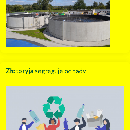
Złotoryja
segreguje odpady