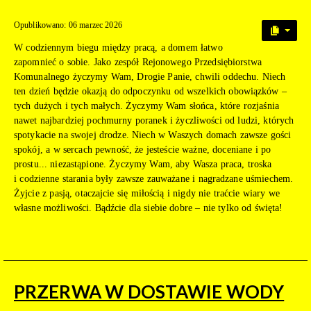
Opublikowano: 06 marzec 2026
W codziennym biegu między pracą, a domem łatwo
zapomnieć o sobie. Jako zespół Rejonowego Przedsiębiorstwa
Komunalnego życzymy Wam, Drogie Panie, chwili oddechu. Niech
ten dzień będzie okazją do odpoczynku od wszelkich obowiązków –
tych dużych i tych małych. Życzymy Wam słońca, które rozjaśnia
nawet najbardziej pochmurny poranek i życzliwości od ludzi, których
spotykacie na swojej drodze. Niech w Waszych domach zawsze gości
spokój, a w sercach pewność, że jesteście ważne, doceniane i po
prostu... niezastąpione. Życzymy Wam, aby Wasza praca, troska
i codzienne starania były zawsze zauważane i nagradzane uśmiechem.
Żyjcie z pasją, otaczajcie się miłością i nigdy nie traćcie wiary we
własne możliwości. Bądźcie dla siebie dobre – nie tylko od święta!
PRZERWA W DOSTAWIE WODY