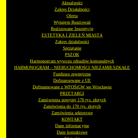
Aktualności
Zakres Działalności
Oferta
Wynajem Rusztowań
Realizowane Inwestycje
ESTETYKA I ZIELEŃ MIASTA
Zakres działalności
Sprzątanie
PSZOK
Harmonogram wywozu odpadów komunalnych
HARMONOGRAM – NIERUCHOMOŚCI NIEZAMIESZKAŁE
Fundusze zewnętrzne
Dofinansowane z UE
Dofinansowane z WFOŚiGW we Wrocławiu
PRZETARGI
Zamówienia powyżej 170 tys. złotych
Zamówienia do 170 tys. złotych
Zamówienia sektorowe
KONTAKT
Dane informacyjne
Dane kontaktowe