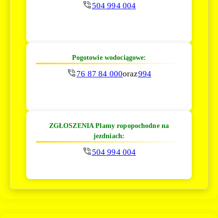
504 994 004
Pogotowie wodociągowe:
76 87 84 000
oraz
994
ZGŁOSZENIA Plamy ropopochodne na
jezdniach:
504 994 004