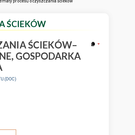
ematy procesu oczyszczania ścieków
A ŚCIEKÓW
ZANIA ŚCIEKÓW–
ZNE, GOSPODARKA
A
U.(DOC)