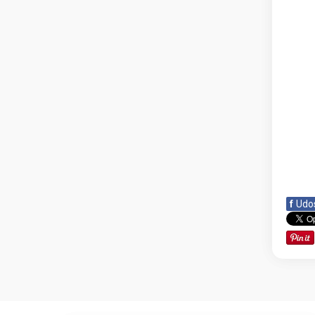
f
Udo