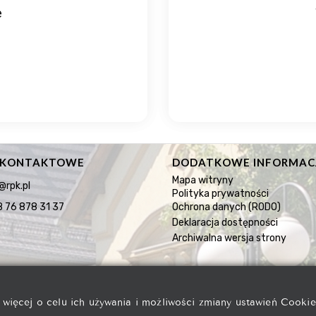
e
 KONTAKTOWE
DODATKOWE INFORMAC
Mapa witryny
@rpk.pl
Polityka prywatności
 76 878 31 37
Ochrona danych (RODO)
Deklaracja dostępności
Archiwalna wersja strony
 więcej o celu ich używania i możliwości zmiany ustawień Cookie
 z ograniczoną odpowiedzialnością w Złotoryi.