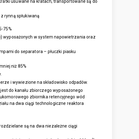
kratki usuwane na kratach, transportowane są do
z rynną spłukiwaną
65-75%
du) wyposażonych w system napowietrzania oraz
pami do separatora – płuczki piasku
mniej niż 85%
.
nerze i wywiezione na składowisko odpadów.
jest do kanału zbiorczego wyposażonego
dwukomorowego zbiornika retencyjnego wód
iału na dwa ciągi technologiczne reaktora
ozdzielane są na dwa niezależne ciągi