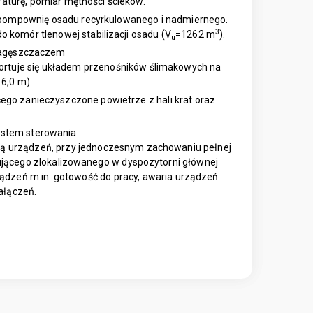
aturę, pomiar mętności ścieków.
z pompownię osadu recyrkulowanego i nadmiernego.
3
o komór tlenowej stabilizacji osadu (V
=1262 m
).
u
 zagęszczaczem
portuje się układem przenośników ślimakowych na
6,0 m).
cego zanieczyszczone powietrze z hali krat oraz
ystem sterowania
ścią urządzeń, przy jednoczesnym zachowaniu pełnej
ującego zlokalizowanego w dyspozytorni głównej
ządzeń m.in. gotowość do pracy, awaria urządzeń
załączeń.