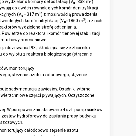
3
go wydzielono komory defosfatacji (V
=338 m
)
u
pływają do dwóch równoległych komór denitryfikacji
3
kcyjnych (V
=317 m
) z możliwością prowadzenia
u
3
równoległych komór nitryfikacji (V
=1860 m
) a z nich
u
aktorów wydzielono strefę odtleniania,
 Powietrze do reaktora i komór tlenowej stabilizacji
y dmuchawy promieniowe.
a dozowania PIX, składająca się ze zbiornika
do wylotu z reaktora biologicznego (strącanie
eków, monitorujący
owego, stężenie azotu azotanowego, stężenie
ępuje sedymentacja zawiesiny. Osadniki wtórne
owierzchniowe części pływających. Oczyszczone
owej. W pompowni zainstalowano 4 szt. pomp ścieków
zestaw hydroforowy do zasilania prasy, budynku
deszczowych.
onitorujący całodobowo stężenie azotu