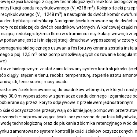
owej części każdego z ciągów technologicznych reaktora biologiczne
3
enitryfikacji osadu recyrkulowanego (V
=218 m
). Kolejno ścieki prze
u
3
 recyrkulowanego (V
=1248 m
) a następnie do dwóch komór dwufun
u
u denitryfikacji i nitryfikacji. Następnie ścieki kierowane są do dwóch 
ory rozdzielczej do dwóch osadników wtórnych. W końcowej części re
iającą redukcję stężenia tlenu w strumieniu recyrkulacji wewnętrznej.
w podawane jest z istniejącej stacji dmuchaw, wyposażonej w czter
omagania biologicznego usuwania fosforu wykonana została instalacj
3
mego o poj. 12,5 m
oraz pomp umożliwiających dozowanie koagulantu 
we).
torze biologicznym został zainstalowany system kontroli jakości ści
ób ciągły stężenie tlenu, redoks, temperaturę, stężenie azotu amon
anów, stężenie suchej masy osadu.
eaktorów ścieki kierowane są do osadników wtórnych, w których nast
dnicy 30,0 m wyposażono w zgarniacze osadu dennego i zgarniacze p
i odbierane są przez koryto odpływowe z przelewem jednostronnym.
o ścieki oczyszczone przepływają do istniejącej pompowni przerzut
zczonych – odprowadzające ścieki oczyszczone do potoku Młynówka, 
 wodę technologiczną oraz do płukania zbiornika retencyjnego wód 
ynku zamontowano system kontroli jakości ścieków oczyszczonych, m