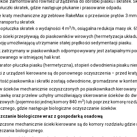
kcie zamontowano również urządzenia do obróbki piasku i skratek. S
łuczki skratek, gdzie następuje płukanie i prasowanie odpadu.
e kraty mechaniczne zgrzebłowe RakeMax o prześwicie prętów 3 mm 
transportu skratek
3
sopłuczka skratek o wydajności 4 m
/h, osiągalna redukcja masy ok. 
no ścieki przepływają do piaskowników wirowych (hermetyzacja ukła
ację umożliwiającą utrzymanie stałej prędkości sedymentacji piasku.
k zatrzymany w piaskownikach odpompowywany jest zatapialnymi pom
wanego w istniejącej hali krat.
arator-płuczka piasku (hermetyczna), stopień odwodnienia pisaku nie
ki z urządzeń kierowane są do ponownego oczyszczenia – przed kraty
tość piaskownika i skratki zostają odwodnione, gromadzone w konte
w ścieków mechanicznie oczyszczonych po piaskownikach kierowany 
tawkę oraz przelew uchylny umożliwiający skierowanie ścieków do 
3
zowych (pojemności jednej komory 840 m
) lub poprzez komorę rozdz
icznego, gdzie następuje biologiczne oczyszczanie ścieków.
zczanie biologiczne wraz z gospodarką osadową
czone mechanicznie ścieki kierowane są do komory rozdziału gdzie r
czania biologicznego.