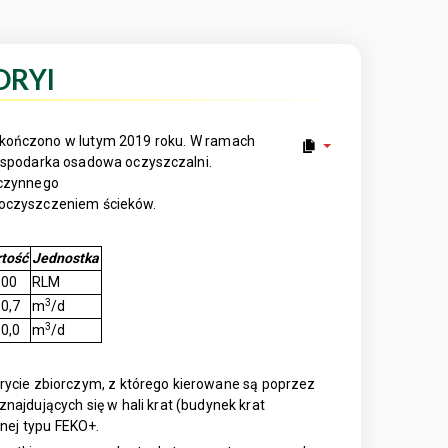
ORYI
zakończono w lutym 2019 roku. W ramach
ospodarka osadowa oczyszczalni.
 czynnego
oczyszczeniem ścieków.
tość
Jednostka
000
RLM
3
0,7
m
/d
3
0,0
m
/d
ycie zbiorczym, z którego kierowane są poprzez
ajdujących się w hali krat (budynek krat
nej typu FEKO+.