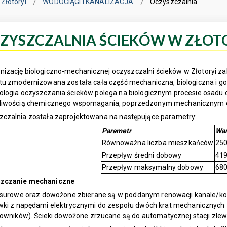
Złotoryi
WODOCIĄGI I KANALIZACJA
Oczyszczalnia
ZYSZCZALNIA ŚCIEKÓW W ZŁOT
nizację biologiczno-mechanicznej oczyszczalni ścieków w Złotoryi 
ktu zmodernizowana została cała część mechaniczna, biologiczna i g
ologia oczyszczania ścieków polega na biologicznym procesie osadu
liwością chemicznego wspomagania, poprzedzonym mechanicznym 
zczalnia została zaprojektowana na następujące parametry:
Parametr
War
Równoważna liczba mieszkańców
25
Przepływ średni dobowy
419
Przepływ maksymalny dobowy
680
zczanie mechaniczne
i surowe oraz dowożone zbierane są w poddanym renowacji kanale/kor
ki z napędami elektrycznymi do zespołu dwóch krat mechanicznych zn
kowników). Ścieki dowożone zrzucane są do automatycznej stacji zlew