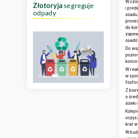
W czoł
Złotoryja
segreguje
i pred
odpady
osadu
proces
do kom
zapewn
osadó
Do wsp
pozio
końco
W reak
w spos
fosfor
Z bior
o śre
ściek
Kolejn
oczys
krat w
W bud