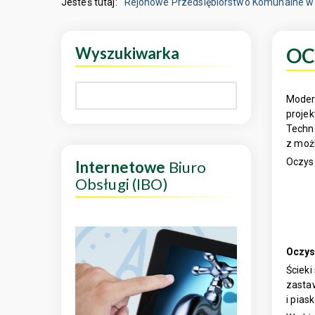
Jesteś tutaj:
Rejonowe Przedsiębiorstwo Komunalne w 
Wyszukiwarka
OC
Moder
proje
Techn
z moż
Oczys
Internetowe
Biuro
Obsługi (IBO)
Oczys
Ściek
zastaw
i pias