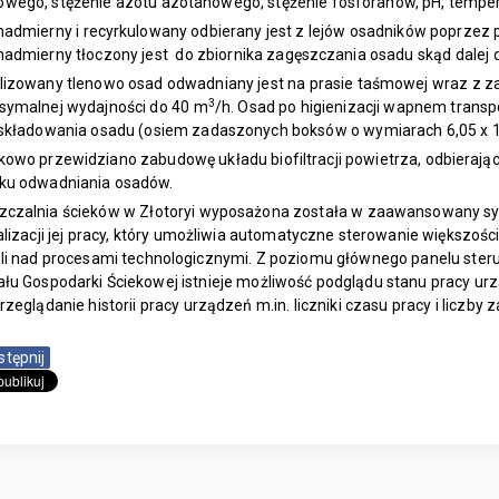
wego, stężenie azotu azotanowego, stężenie fosforanów, pH, temper
nadmierny i recyrkulowany odbierany jest z lejów osadników poprze
admierny tłoczony jest do zbiornika zagęszczania osadu skąd dalej d
ilizowany tlenowo osad odwadniany jest na prasie taśmowej wraz z
3
symalnej wydajności do 40 m
/h. Osad po higienizacji wapnem trans
 składowania osadu (osiem zadaszonych boksów o wymiarach 6,05 x 1
owo przewidziano zabudowę układu biofiltracji powietrza, odbierają
ku odwadniania osadów.
zczalnia ścieków w Złotoryi wyposażona została w zaawansowany s
alizacji jej pracy, który umożliwia automatyczne sterowanie większo
oli nad procesami technologicznymi. Z poziomu głównego panelu ster
łu Gospodarki Ściekowej istnieje możliwość podglądu stanu pracy ur
rzeglądanie historii pracy urządzeń m.in. liczniki czasu pracy i liczby 
stępnij