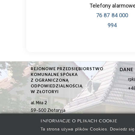
Telefony alarmow
76 87 84 000
994
REJONOWE PRZEDSIĘBIORSTWO
DANE
KOMUNALNE SPÓŁKA
rpk
Z OGRANICZONĄ
ODPOWIEDZIALNOŚCIĄ
+48
W ZŁOTORYI
al. Miła 2
59-500 Złotoryja
INFORMACJE O PLIKACH COOKIE
Ta strona używa plików Cookies. Dowiedz się
2021 © Rejonowe Przedsiębiorstwo Komunalne spółka