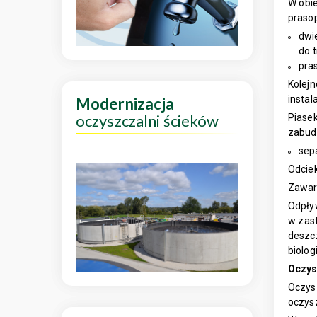
W obie
prasop
dwi
do 
pra
Kolej
instal
Modernizacja
oczyszczalni ścieków
Piase
zabudo
sep
Odcie
Zawar
Odpły
w zas
deszc
biolog
Oczys
Oczysz
oczysz