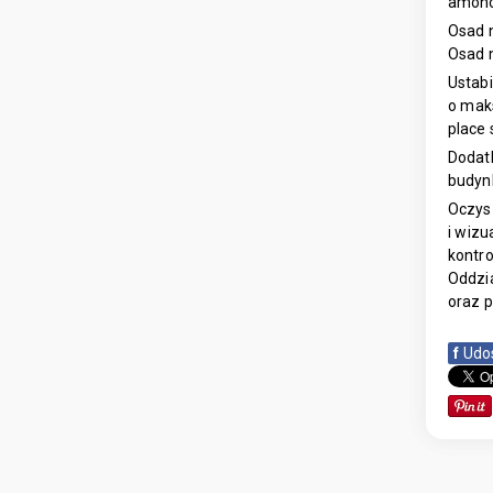
amono
Osad 
Osad n
Ustab
o mak
place
Dodatk
budyn
Oczys
i wizu
kontr
Oddzia
oraz p
f
Udo