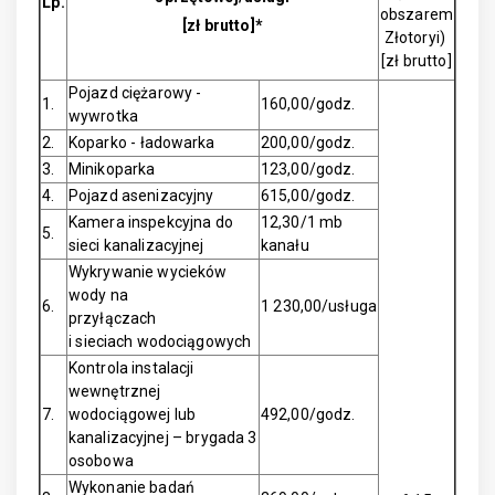
Lp.
obszarem
[zł brutto]*
Złotoryi)
[zł brutto]
Pojazd ciężarowy -
1.
160,00/godz.
wywrotka
2.
Koparko - ładowarka
200,00/godz.
3.
Minikoparka
123,00/godz.
4.
Pojazd asenizacyjny
615,00/godz.
Kamera inspekcyjna do
12,30/1 mb
5.
sieci kanalizacyjnej
kanału
Wykrywanie wycieków
wody na
6.
1 230,00/usługa
przyłączach
i sieciach wodociągowych
Kontrola instalacji
wewnętrznej
7.
wodociągowej lub
492,00/godz.
kanalizacyjnej – brygada 3
osobowa
Wykonanie badań