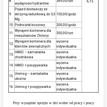
8.
369,00/szt.
6,15
wydajności hydrantów
Pojazd dostawczy ze
9.
skrzynią ładunkową do 3,5
150,00/godz.
Mg
10.
Podnośnik koszowy
200,00/godz.
Wynajem kontenera dla
11.
350,00/szt.
mieszkańców Złotoryi
Wynajem kontenera dla
wycena
12.
klientów zewnętrznych
indywidualna
HAKO – zamiatarka
wycena
13.
chodnikowa
indywidualna
wycena
14.
HAKO + posypywarka
indywidualna
Unimog – zamiatarka
wycena
15.
uliczna
indywidualna
wycena
16.
Unimog + posypywarka
indywidualna
Przy wynajmie sprzętu w dni wolne od pracy i pracy