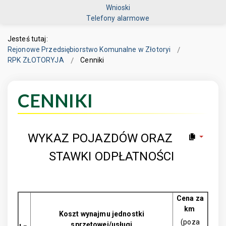
Wnioski
Telefony alarmowe
Jesteś tutaj:
Rejonowe Przedsiębiorstwo Komunalne w Złotoryi
RPK ZŁOTORYJA
Cenniki
CENNIKI
WYKAZ POJAZDÓW ORAZ
STAWKI ODPŁATNOŚCI
Cena za
km
Koszt wynajmu jednostki
(poza
sprzętowej/usługi