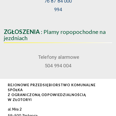
76 87 84 000
994
ZGŁOSZENIA
: Plamy ropopochodne na
jezdniach
Telefony alarmowe
504 994 004
REJONOWE PRZEDSIĘBIORSTWO KOMUNALNE
SPÓŁKA
Z OGRANICZONĄ ODPOWIEDZIALNOŚCIĄ
W ZŁOTORYI
al. Miła 2
59-500 Złotoryja